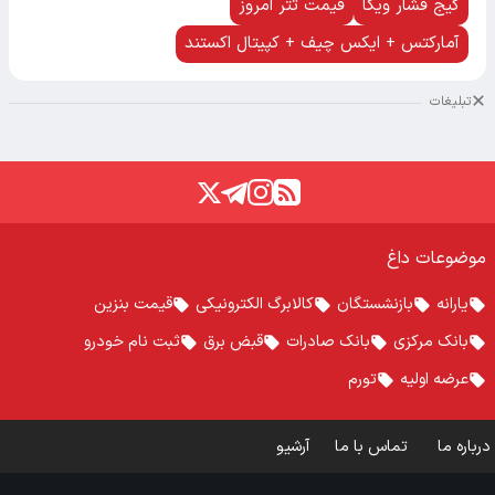
گیج فشار ویکا
قیمت تتر امروز
آمارکتس + ایکس چیف + کپیتال اکستند
تبلیغات
موضوعات داغ
یارانه
بازنشستگان
کالابرگ الکترونیکی
قیمت بنزین
بانک مرکزی
بانک صادرات
قبض برق
ثبت نام خودرو
عرضه اولیه
تورم
درباره ما
تماس با ما
آرشیو