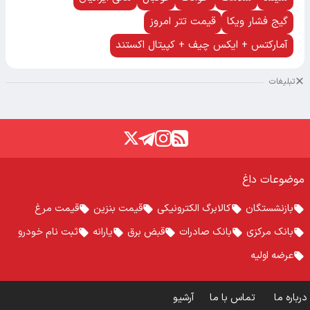
گیج فشار ویکا
قیمت تتر امروز
آمارکتس + ایکس چیف + کپیتال اکستند
تبلیغات
موضوعات داغ
بازنشستگان
کالابرگ الکترونیکی
قیمت بنزین
قیمت مرغ
بانک مرکزی
بانک صادرات
قبض برق
یارانه
ثبت نام خودرو
عرضه اولیه
درباره ما
تماس با ما
آرشیو