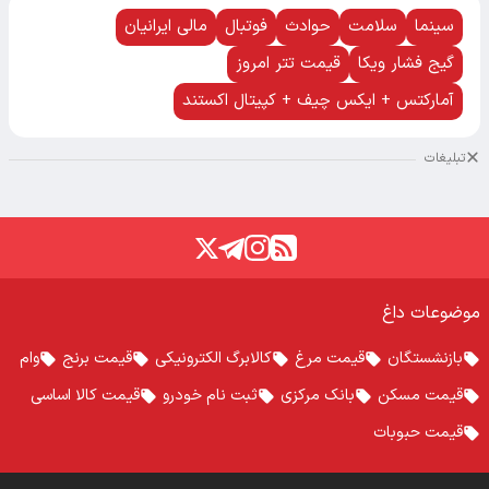
سینما
سلامت
حوادث
فوتبال
مالی ایرانیان
گیج فشار ویکا
قیمت تتر امروز
آمارکتس + ایکس چیف + کپیتال اکستند
تبلیغات
موضوعات داغ
بازنشستگان
قیمت مرغ
کالابرگ الکترونیکی
قیمت برنج
وام
قیمت مسکن
بانک مرکزی
ثبت نام خودرو
قیمت کالا اساسی
قیمت حبوبات