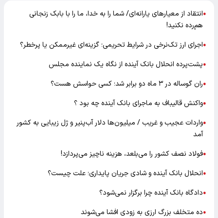
انتقاد از معیارهای یارانه‌ای/ شما را به خدا، ما را با بابک زنجانی
●
هم‌رده نکنید!
اجرای ارز تک‌نرخی در شرایط تحریمی؛ گزینه‌ای غیرممکن یا پرخطر؟
●
پشت‌پرده انحلال بانک آینده از نگاه یک نماینده مجلس
●
ران گوساله در ۳ ماه دو برابر شد؛ کسی حواسش هست؟
●
واکنش قالیباف به ماجرای بانک آینده چه بود ؟
●
واردات عجیب و غریب / میلیون‌ها دلار آب‌پنیر و ژل زیبایی به کشور
●
آمد
فولاد نصف کشور را می‌بلعد، هزینه ناچیز می‌پردازد!
●
انحلال بانک آینده و شادی جریان پایداری؛ علت چیست؟
●
دادگاه بانک آینده چرا برگزار نمی‌شود؟
●
ده متخلف بزرگ ارزی به زودی افشا می‌شوند
●