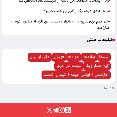
زمان پرداخت معوقات این دسته از بازنشستگان مشخص شد
●
برنج هندی درجه یک را کیلویی چند بخریم؟
●
خبر مهم برای سرپرستان خانوار / حساب این افراد 4 میلیون تومان
●
شارژ شد
تبلیغات متنی
سینما
سلامت
حوادث
فوتبال
مالی ایرانیان
گیج فشار ویکا
قیمت تتر امروز
آمارکتس + ایکس چیف + کپیتال اکستند
تبلیغات