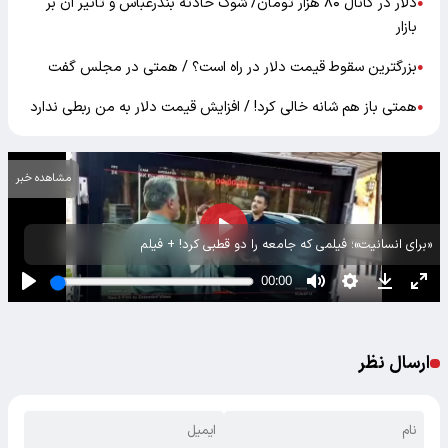
دلار در کانال ۸۰ هزار تومان/ شوک حادثه بندرعباس و تأثیر آن بر
●
بازار
بزرگترین سقوط قیمت دلار در راه است؟ / همتی در مجلس گفت
●
همتی باز هم شانه خالی کرد! / افزایش قیمت دلار به من ربطی ندارد
●
مشاهده خبر
«برای انسانیت»؛ فیلمی که جامعه را دو قطبی کرد! + فیلم
ارسال نظر