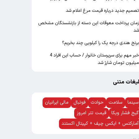
صمیم جدید درباره قیمت مرغ اعلام شد
مان پرداخت معوقات این دسته از بازنشستگان مشخص
د
رنج هندی درجه یک را کیلویی چند بخریم؟
خبر مهم برای سرپرستان خانوار / حساب این افراد 4
یلیون تومان شارژ شد
لیغات متنی
سینما
سلامت
حوادث
فوتبال
مالی ایرانیان
گیج فشار ویکا
قیمت تتر امروز
آمارکتس + ایکس چیف + کپیتال اکستند