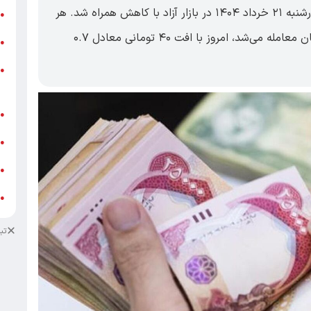
اقتصاد ۱۰۰- قیمت صد دینار عراق امروز چهارشنبه ۲۱ خرداد ۱۴۰۴ در بازار آزاد با کاهش همراه شد. هر
ر
●
صد دینار عراق که روز گذشته با قیمت ۵,۶۹۰ تومان معامله می‌شد، امروز با افت ۴۰ تومانی معادل ۰.۷
و
●
و
●
ز
ف
●
ا
●
د
●
د
●
تب