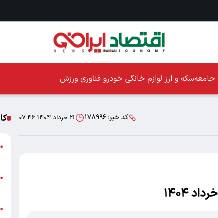
جامعه
سکه و ارز
لوازم خانگی
خودرو
فناوری
ورزش
کا
کد خبر:
۱۷۸۹۹۶
۲۱ خرداد ۱۴۰۴ ۰۷:۴۶
ا
●
ز
ا
●
پ
پ
●