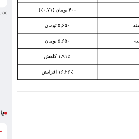
-۴۰ تومان (۰.۷۱٪)
تب
۵,۶۵۰ تومان
۵,۶۵۰ تومان
۱.۹۱٪ کاهش
۱۶.۲۶٪ افزایش
یا
د
●
ر