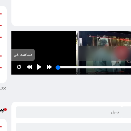
ش
●
ت
●
ز
●
ش
مشاهده خبر
ب
●
●
م
تب
پی
گ
●