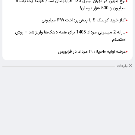
نرخ بنزین در تهران لیتری 130 هزارتومان شد / هزینه یک باک 6
●
میلیون و 500 هزار تومان!
آغاز خرید کوییک S با پیش‌پرداخت ۴۹۹ میلیونی
●
یارانه 2 میلیونی مرداد 1405 برای همه دهک‌ها واریز شد + روش
●
استعلام
عرضه اولیه «احیا۱» ۱۹ مرداد در فرابورس
●
تبلیغات