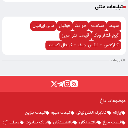
تبلیغات متنی
سینما
سلامت
حوادث
فوتبال
مالی ایرانیان
گیج فشار ویکا
قیمت تتر امروز
آمارکتس + ایکس چیف + کپیتال اکستند
تبلیغات
موضوعات داغ
یارانه
کالابرگ الکترونیکی
قیمت میوه
قیمت بنزین
قیمت مرغ
بازشستگان
بازنشستگان
بانک صادرات
منطقه آزاد