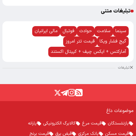
تبلیغات متنی
سینما
سلامت
حوادث
فوتبال
مالی ایرانیان
گیج فشار ویکا
قیمت تتر امروز
آمارکتس + ایکس چیف + کپیتال اکستند
تبلیغات
موضوعات داغ
بازنشستگان
قیمت مرغ
کالابرگ الکترونیکی
یارانه
قیمت مسکن
بانک مرکزی
قبض برق
قیمت برنج