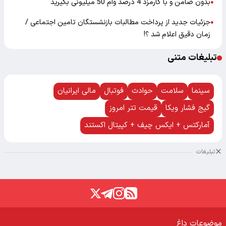
بدون ضامن و با کارمزد 4 درصد وام 50 میلیونی بگیرید
●
جزئیات جدید از پرداخت مطالبات بازنشستگان تامین اجتماعی /
●
زمان دقیق اعلام شد ؟!
تبلیغات متنی
سینما
سلامت
حوادث
فوتبال
مالی ایرانیان
گیج فشار ویکا
قیمت تتر امروز
آمارکتس + ایکس چیف + کپیتال اکستند
تبلیغات
موضوعات داغ