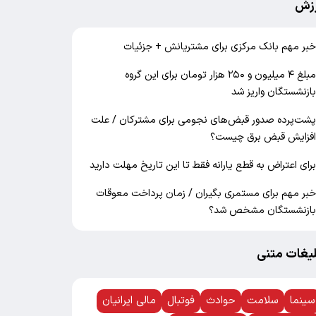
زش
بر مهم بانک مرکزی برای مشتریانش + جزئیات
مبلغ ۴ میلیون و ۲۵۰ هزار تومان برای این گروه
ازنشستگان واریز شد
شت‌پرده صدور قبض‌های نجومی برای مشترکان / علت
فزایش قبض برق چیست؟
رای اعتراض به قطع یارانه فقط تا این تاریخ مهلت دارید
بر مهم برای مستمری بگیران / زمان پرداخت معوقات
ازنشستگان مشخص شد؟
لیغات متنی
سینما
سلامت
حوادث
فوتبال
مالی ایرانیان