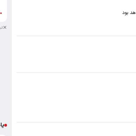
ب
هد بود
آ
●
تب
یا