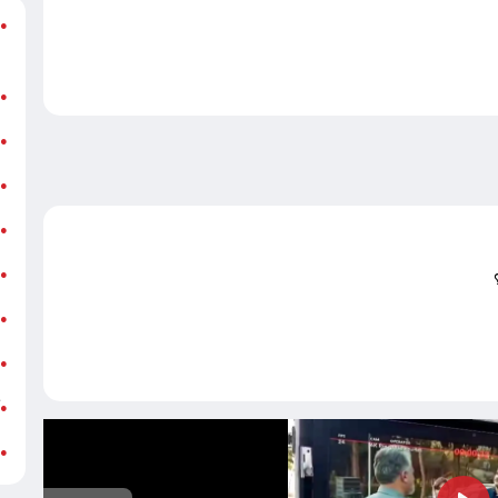
د
●
ر
ن
●
ب
●
«
●
ه
●
ج
●
ش
●
ت
●
آ
●
ب
●