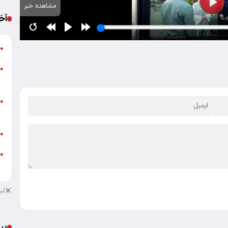
مشاهده خبر
آخ
خ
●
●
ب
پ
●
ا
ب
●
خ
●
ب
تب
پی