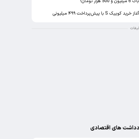
اک 6 میلیون و 500 هزار تومان!
غاز خرید کوییک S با پیش‌پرداخت ۴۹۹ میلیونی
لیغات
دداشت های اقتصادی