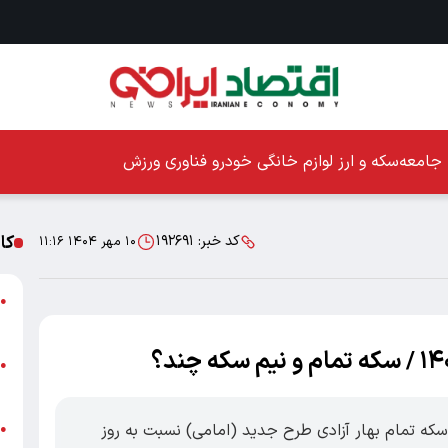
جامعه
سکه و ارز
لوازم خانگی
خودرو
فناوری
ورزش
کا
کد خبر:
۱۹۲۶۹۱
۱۰ مهر ۱۴۰۴ ۱۱:۱۶
ا
●
ز
ا
●
پ
تصاد ایرانی ؛ امروز پنجشنبه ۱۰ مهر 1404 سکه تمام‌ بهار آزادی طرح جدید (امامی) نسبت به روز
پ
●