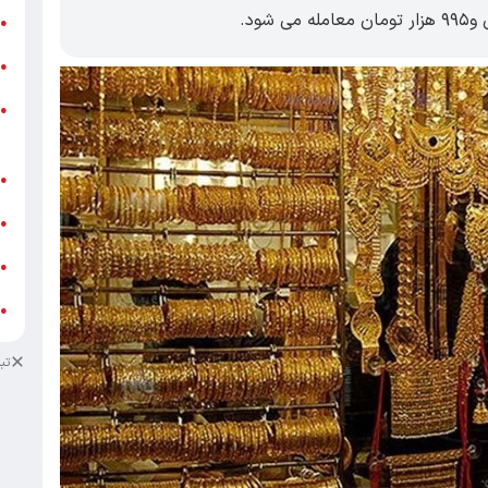
ر
●
و
●
و
●
ز
ف
●
ا
●
د
●
د
●
تب