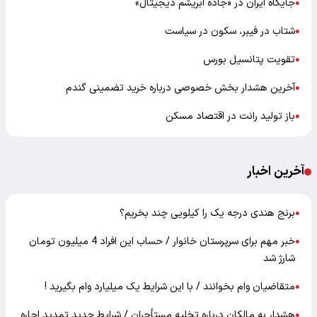
جایگاه ایران در «جاده ابریشم دیجیتال»
●
شتاب در فیبر، سکون در سیاست
●
تقویت پتانسیل بورس
●
آخرین هشدار بخش خصوصی درباره خرید تضمینی گندم
●
باز تولید رانت در اقتصاد مسکن
●
آخرین اخبار
برنج هندی درجه یک را کیلویی چند بخریم؟
●
خبر مهم برای سرپرستان خانوار / حساب این افراد 4 میلیون تومان
●
شارژ شد
متقاضیان وام بخوانند / با این شرایط یک میلیارد وام بگیرید !
●
هشدار به مالکان درباره تخلیه مستأجران / شرایط جدید تمدید اجاره
●