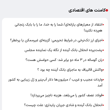
کامنت های اقتصادی
انتقاد از معیارهای یارانه‌ای/ شما را به خدا، ما را با بابک زنجانی
●
هم‌رده نکنید!
اجرای ارز تک‌نرخی در شرایط تحریمی؛ گزینه‌ای غیرممکن یا پرخطر؟
●
پشت‌پرده انحلال بانک آینده از نگاه یک نماینده مجلس
●
ران گوساله در ۳ ماه دو برابر شد؛ کسی حواسش هست؟
●
واکنش قالیباف به ماجرای بانک آینده چه بود ؟
●
واردات عجیب و غریب / میلیون‌ها دلار آب‌پنیر و ژل زیبایی به کشور
●
آمد
فولاد نصف کشور را می‌بلعد، هزینه ناچیز می‌پردازد!
●
انحلال بانک آینده و شادی جریان پایداری؛ علت چیست؟
●