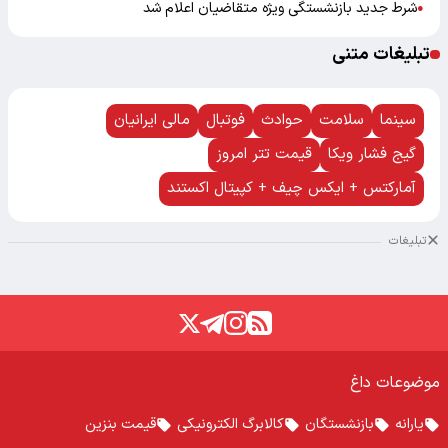
شرط جدید بازنشستگی ویژه متقاضیان اعلام شد
●
تبلیغات متنی
سینما
سلامت
حوادث
فوتبال
مالی ایرانیان
گیج فشار ویکا
قیمت تتر امروز
آمارکتس + ایکس چیف + کپیتال اکستند
تبلیغات
موضوعات داغ
یارانه
بازنشستگان
کالابرگ الکترونیکی
قیمت بنزین