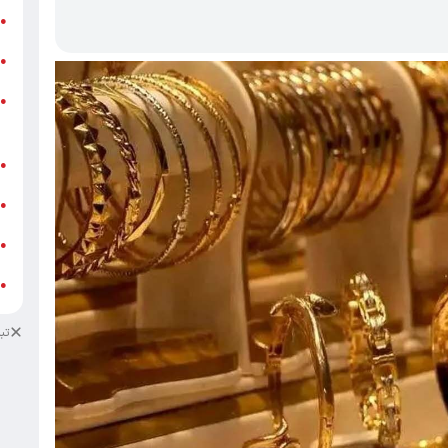
ر
●
و
●
و
●
ز
ف
●
ا
●
د
●
د
●
تب