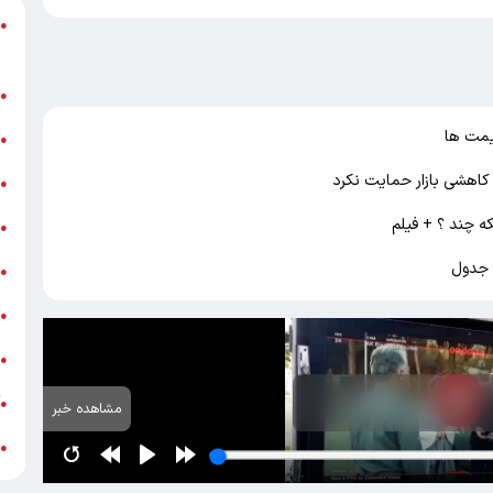
د
●
ر
ن
●
یمت ها
ب
●
«
●
ه
●
ج
●
ش
●
ت
●
آ
●
مشاهده خبر
ب
●