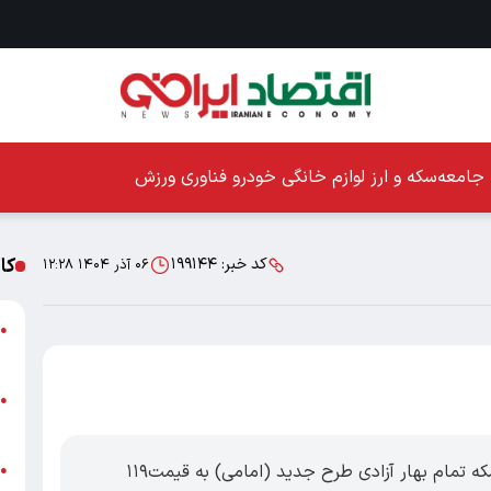
جامعه
سکه و ارز
لوازم خانگی
خودرو
فناوری
ورزش
کا
کد خبر:
۱۹۹۱۴۴
۰۶ آذر ۱۴۰۴ ۱۲:۲۸
ا
●
ز
ا
●
پ
اقتصاد ایرانی ؛ امروز پنجشنبه ۶ آذر 1404 سکه تمام‌ بهار آزادی طرح جدید (امامی) به قیمت۱۱۹
پ
●