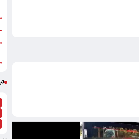
+
پ
●
خ
●
ش
●
م
ب
●
تب