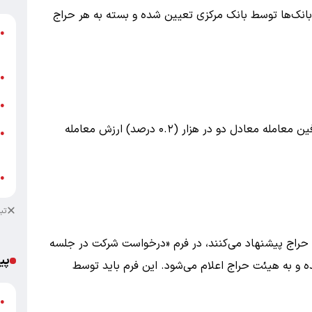
انک‌ها توسط بانک مرکزی تعیین شده و بسته به هر حراج
●
+
پ
●
خ
●
کارمزد مربوط به حراج شمش طلا برای هر یک از طرفین معامله معادل دو در هزار (۰.۲ درصد) ارزش معامله
ش
●
م
ب
●
تب
حراج پیشنهاد می‌کنند، در فرم «درخواست شرکت در جلسه
پی
ه و به هیئت حراج اعلام می‌شود. این فرم باید توسط
گ
●