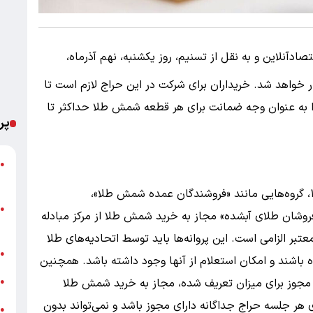
دآنلاین و به نقل از تسنیم، روز یکشنبه، نهم آذرماه،
خواهد شد. خریداران برای شرکت در این حراج لازم است تا
رد تومان) را به عنوان وجه ضمانت برای هر قطعه شمش طلا حداکثر تا
پر
ش
●
م
مطابق شیوه‌نامه شماره ۸ به تاریخ ۱۹ مهرماه ۱۴۰۴، گروه‌هایی مانند «فروشندگان عمده شمش طلا»،
ا
●
فروشان طلای آبشده» مجاز به خرید شمش طلا از مرکز مبادله
ک
عتبر الزامی است. این پروانه‌ها باید توسط اتحادیه‌های طلا
ح
●
 باشند و امکان استعلام از آنها وجود داشته باشد. همچنین
گ
خذ مجوز برای میزان تعریف شده، مجاز به خرید شمش طلا
●
ای هر جلسه حراج جداگانه دارای مجوز باشد و نمی‌تواند بدون
ا
●