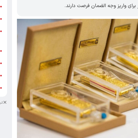
ر
●
و
●
و
●
ز
ف
●
ا
●
د
●
د
●
تب