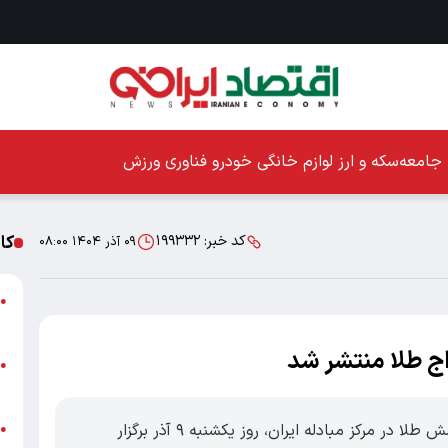
جامعه
سکه و ارز
لوازم خانگی
خودرو
فناوری
ورزش
کا
کد خبر:
۱۹۹۳۳۲
۰۹ آذر ۱۴۰۴ ۰۸:۰۰
ا
●
ز
اج طلا منتشر شد
ا
●
پ
اقتصادایرانی: یکصد و سی‌وپنجمین حراج شمش طلا در مرکز مبادله ایران، روز یکشنبه ۹ آذر برگزار
پ
●