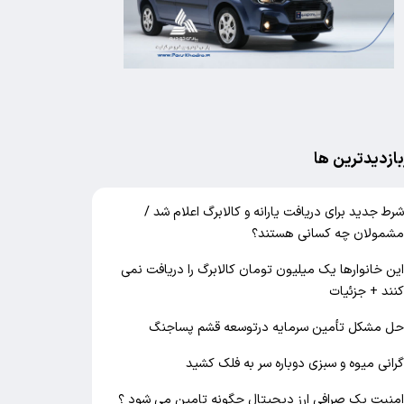
بازدیدترین ها
رط جدید برای دریافت یارانه و کالابرگ اعلام شد /
شمولان چه کسانی هستند؟
ین خانوارها یک میلیون تومان کالابرگ را دریافت نمی‌
نند + جزئیات
ل مشکل تأمین سرمایه درتوسعه قشم پساجنگ
رانی میوه و سبزی دوباره سر به فلک کشید
منیت یک صرافی ارز دیجیتال چگونه تامین می شود ؟