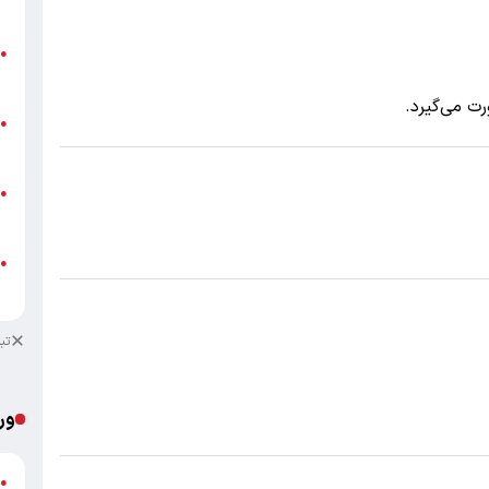
ق
ت
●
م
ت می‌گیرد.
ن
●
ص
ط
●
ک
ط
●
ک
تب
ور
●