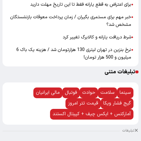
برای اعتراض به قطع یارانه فقط تا این تاریخ مهلت دارید
●
خبر مهم برای مستمری بگیران / زمان پرداخت معوقات بازنشستگان
●
مشخص شد؟
شرط دریافت یارانه و کالابرگ تغییر کرد
●
نرخ بنزین در تهران لیتری 130 هزارتومان شد / هزینه یک باک 6
●
میلیون و 500 هزار تومان!
تبلیغات متنی
سینما
سلامت
حوادث
فوتبال
مالی ایرانیان
گیج فشار ویکا
قیمت تتر امروز
آمارکتس + ایکس چیف + کپیتال اکستند
تبلیغات