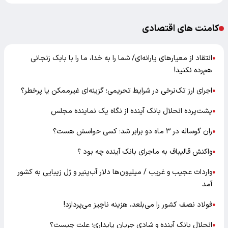
کامنت های اقتصادی
انتقاد از معیارهای یارانه‌ای/ شما را به خدا، ما را با بابک زنجانی
●
هم‌رده نکنید!
اجرای ارز تک‌نرخی در شرایط تحریمی؛ گزینه‌ای غیرممکن یا پرخطر؟
●
پشت‌پرده انحلال بانک آینده از نگاه یک نماینده مجلس
●
ران گوساله در ۳ ماه دو برابر شد؛ کسی حواسش هست؟
●
واکنش قالیباف به ماجرای بانک آینده چه بود ؟
●
واردات عجیب و غریب / میلیون‌ها دلار آب‌پنیر و ژل زیبایی به کشور
●
آمد
فولاد نصف کشور را می‌بلعد، هزینه ناچیز می‌پردازد!
●
انحلال بانک آینده و شادی جریان پایداری؛ علت چیست؟
●