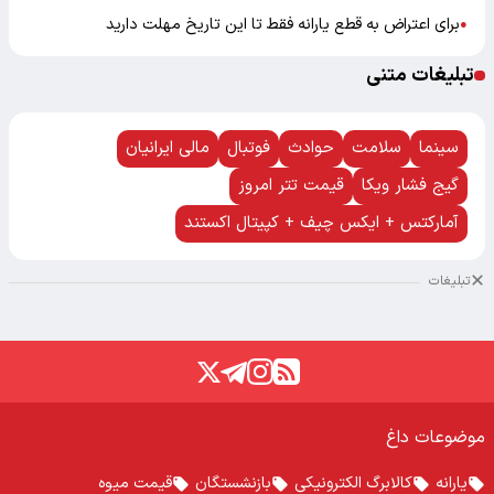
برای اعتراض به قطع یارانه فقط تا این تاریخ مهلت دارید
●
تبلیغات متنی
سینما
سلامت
حوادث
فوتبال
مالی ایرانیان
گیج فشار ویکا
قیمت تتر امروز
آمارکتس + ایکس چیف + کپیتال اکستند
تبلیغات
موضوعات داغ
یارانه
کالابرگ الکترونیکی
بازنشستگان
قیمت میوه