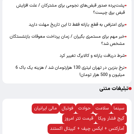
پشت‌پرده صدور قبض‌های نجومی برای مشترکان / علت افزایش
●
قبض برق چیست؟
برای اعتراض به قطع یارانه فقط تا این تاریخ مهلت دارید
●
خبر مهم برای مستمری بگیران / زمان پرداخت معوقات بازنشستگان
●
مشخص شد؟
شرط دریافت یارانه و کالابرگ تغییر کرد
●
نرخ بنزین در تهران لیتری 130 هزارتومان شد / هزینه یک باک 6
●
میلیون و 500 هزار تومان!
تبلیغات متنی
سینما
سلامت
حوادث
فوتبال
مالی ایرانیان
گیج فشار ویکا
قیمت تتر امروز
آمارکتس + ایکس چیف + کپیتال اکستند