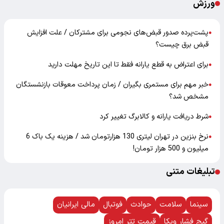
ورزش
پشت‌پرده صدور قبض‌های نجومی برای مشترکان / علت افزایش
●
قبض برق چیست؟
برای اعتراض به قطع یارانه فقط تا این تاریخ مهلت دارید
●
خبر مهم برای مستمری بگیران / زمان پرداخت معوقات بازنشستگان
●
مشخص شد؟
شرط دریافت یارانه و کالابرگ تغییر کرد
●
نرخ بنزین در تهران لیتری 130 هزارتومان شد / هزینه یک باک 6
●
میلیون و 500 هزار تومان!
تبلیغات متنی
سینما
سلامت
حوادث
فوتبال
مالی ایرانیان
گیج فشار ویکا
قیمت تتر امروز