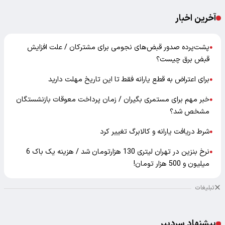
آخرین اخبار
پشت‌پرده صدور قبض‌های نجومی برای مشترکان / علت افزایش
●
قبض برق چیست؟
برای اعتراض به قطع یارانه فقط تا این تاریخ مهلت دارید
●
خبر مهم برای مستمری بگیران / زمان پرداخت معوقات بازنشستگان
●
مشخص شد؟
شرط دریافت یارانه و کالابرگ تغییر کرد
●
نرخ بنزین در تهران لیتری 130 هزارتومان شد / هزینه یک باک 6
●
میلیون و 500 هزار تومان!
تبلیغات
پیشنهاد سردبیر