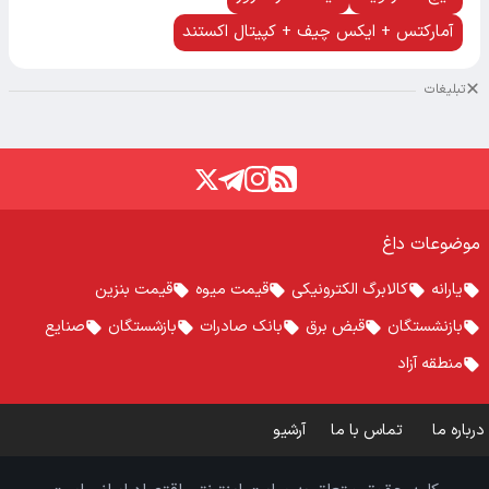
آمارکتس + ایکس چیف + کپیتال اکستند
تبلیغات
موضوعات داغ
یارانه
کالابرگ الکترونیکی
قیمت میوه
قیمت بنزین
بازنشستگان
قبض برق
بانک صادرات
بازشستگان
صنایع
منطقه آزاد
درباره ما
تماس با ما
آرشیو