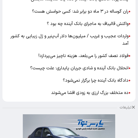
ران گوساله در ۳ ماه دو برابر شد؛ کسی حواسش هست؟
●
واکنش قالیباف به ماجرای بانک آینده چه بود ؟
●
واردات عجیب و غریب / میلیون‌ها دلار آب‌پنیر و ژل زیبایی به کشور
●
آمد
فولاد نصف کشور را می‌بلعد، هزینه ناچیز می‌پردازد!
●
انحلال بانک آینده و شادی جریان پایداری؛ علت چیست؟
●
دادگاه بانک آینده چرا برگزار نمی‌شود؟
●
ده متخلف بزرگ ارزی به زودی افشا می‌شوند
●
تبلیغات