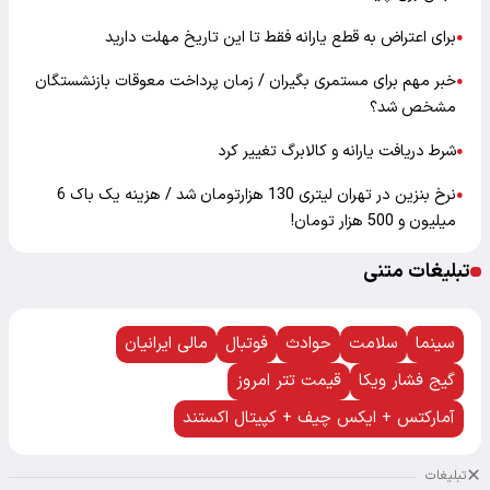
برای اعتراض به قطع یارانه فقط تا این تاریخ مهلت دارید
●
خبر مهم برای مستمری بگیران / زمان پرداخت معوقات بازنشستگان
●
مشخص شد؟
شرط دریافت یارانه و کالابرگ تغییر کرد
●
نرخ بنزین در تهران لیتری 130 هزارتومان شد / هزینه یک باک 6
●
میلیون و 500 هزار تومان!
تبلیغات متنی
سینما
سلامت
حوادث
فوتبال
مالی ایرانیان
گیج فشار ویکا
قیمت تتر امروز
آمارکتس + ایکس چیف + کپیتال اکستند
تبلیغات