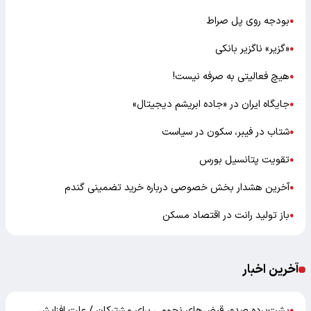
بودجه روی پل صراط
●
«گزیر» ناگزیر بانکی
●
هیچ فعالیتی به صرفه نیست!
●
جایگاه ایران در «جاده ابریشم دیجیتال»
●
شتاب در فیبر، سکون در سیاست
●
تقویت پتانسیل بورس
●
آخرین هشدار بخش خصوصی درباره خرید تضمینی گندم
●
باز تولید رانت در اقتصاد مسکن
●
آخرین اخبار
پشت‌پرده صدور قبض‌های نجومی برای مشترکان / علت افزایش
●