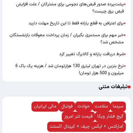
پشت‌پرده صدور قبض‌های نجومی برای مشترکان / علت افزایش
●
قبض برق چیست؟
برای اعتراض به قطع یارانه فقط تا این تاریخ مهلت دارید
●
خبر مهم برای مستمری بگیران / زمان پرداخت معوقات بازنشستگان
●
مشخص شد؟
شرط دریافت یارانه و کالابرگ تغییر کرد
●
نرخ بنزین در تهران لیتری 130 هزارتومان شد / هزینه یک باک 6
●
میلیون و 500 هزار تومان!
تبلیغات متنی
سینما
سلامت
حوادث
فوتبال
مالی ایرانیان
گیج فشار ویکا
قیمت تتر امروز
آمارکتس + ایکس چیف + کپیتال اکستند