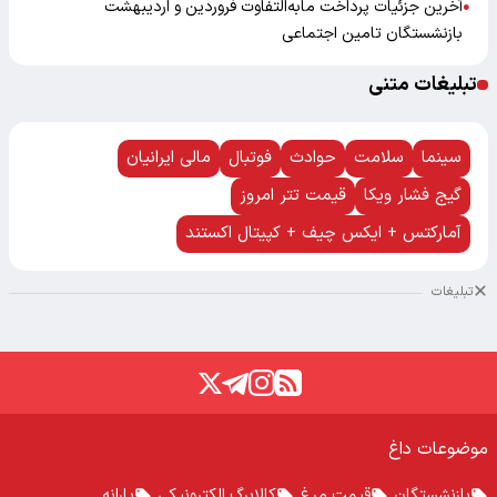
آخرین جزئیات پرداخت مابه‌التفاوت فروردین و اردیبهشت
●
بازنشستگان تامین اجتماعی
تبلیغات متنی
سینما
سلامت
حوادث
فوتبال
مالی ایرانیان
گیج فشار ویکا
قیمت تتر امروز
آمارکتس + ایکس چیف + کپیتال اکستند
تبلیغات
موضوعات داغ
بازنشستگان
قیمت مرغ
کالابرگ الکترونیکی
یارانه