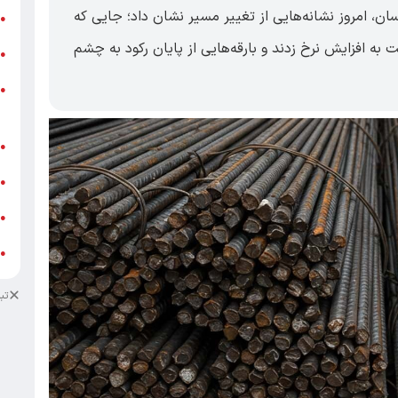
ی کم‌نوسان، امروز نشانه‌هایی از تغییر مسیر نشان داد؛ جایی که
ر
●
 به افزایش نرخ زدند و بارقه‌هایی از پایان رکود به چشم
و
●
و
●
ز
ف
●
ا
●
د
●
د
●
تب