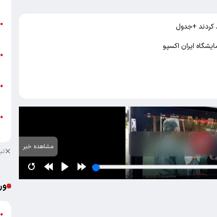
ق
ت
●
م
ایشگاه ایران اکسپو
ن
●
ص
ط
●
ک
ط
●
ک
مشاهده خبر
تب
ور
ش
●