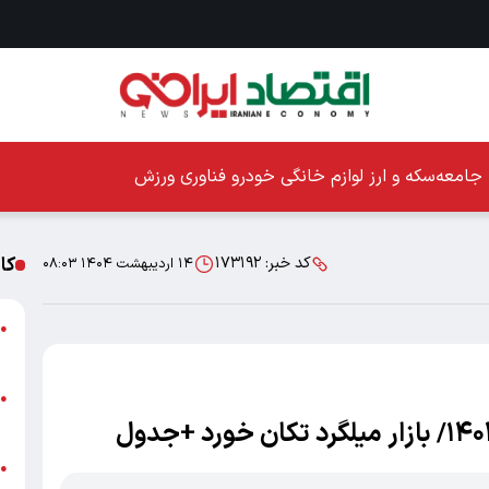
جامعه
سکه و ارز
لوازم خانگی
خودرو
فناوری
ورزش
کا
کد خبر:
۱۷۳۱۹۲
۱۴ اردیبهشت ۱۴۰۴ ۰۸:۰۳
ا
●
ز
ا
●
پ
پ
●