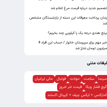
صمیم جدید درباره قیمت مرغ اعلام شد
مان پرداخت معوقات این دسته از بازنشستگان مشخص
د
رنج هندی درجه یک را کیلویی چند بخریم؟
خبر مهم برای سرپرستان خانوار / حساب این افراد 4
یلیون تومان شارژ شد
لیغات متنی
سینما
سلامت
حوادث
فوتبال
مالی ایرانیان
گیج فشار ویکا
قیمت تتر امروز
آمارکتس + ایکس چیف + کپیتال اکستند