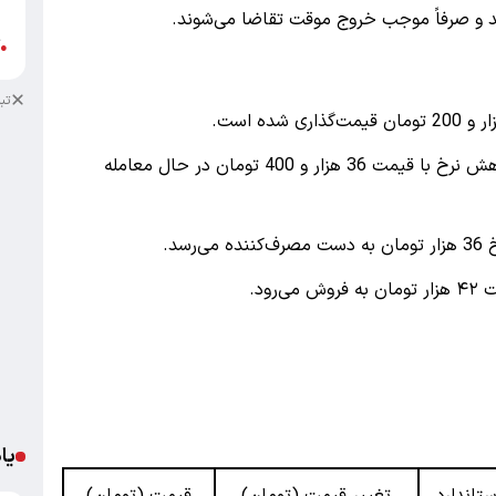
ب
ند و صرفاً موجب خروج موقت تقاضا می‌شوند.
آ
●
تب
میلگرد ۱۰ آجدار A2 آریان فولاد نیز با 199 تومان کاهش نرخ با قیمت 36 هزار و 400 تومان در حال معامله
یا
ستاندارد
تغییر قیمت (تومان)
قیمت (تومان)