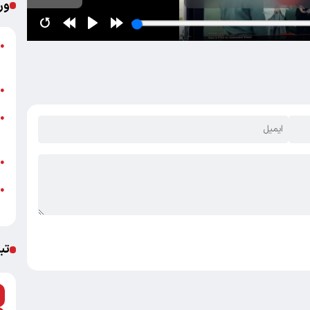
ور
پ
●
ا
ب
●
خ
●
ب
ش
●
●
ب
تب