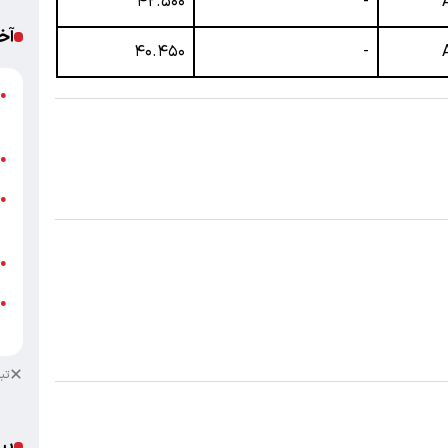
۴۲.۵۰۰
-
آخ
۴۰.۴۵۰
-
پ
●
ا
ب
●
خ
●
ب
ش
●
●
ب
تب
پی