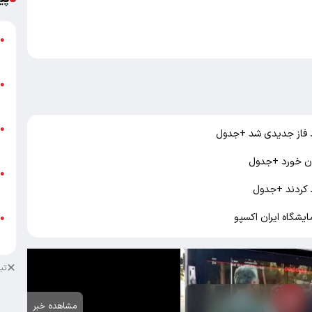
گ
●
ق
ت
●
م
ن
●
ص
ط
●
ک
ایشگاه ایران اکسپو
ط
●
ک
تب
مشاهده خبر