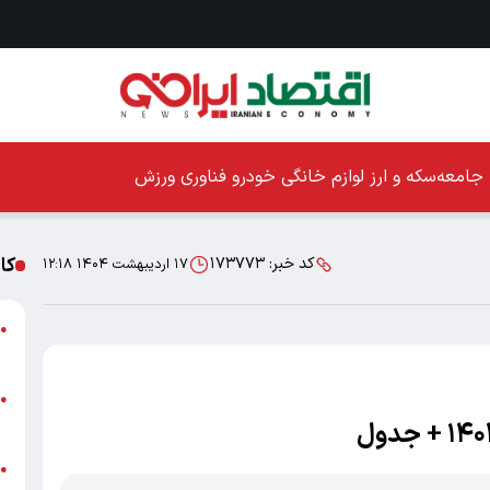
جامعه
سکه و ارز
لوازم خانگی
خودرو
فناوری
ورزش
کا
کد خبر:
۱۷۳۷۷۳
۱۷ اردیبهشت ۱۴۰۴ ۱۲:۱۸
ا
●
ز
ا
●
پ
پ
●