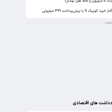
اک 6 میلیون و 500 هزار تومان!
غاز خرید کوییک S با پیش‌پرداخت ۴۹۹ میلیونی
لیغات
دداشت های اقتصادی