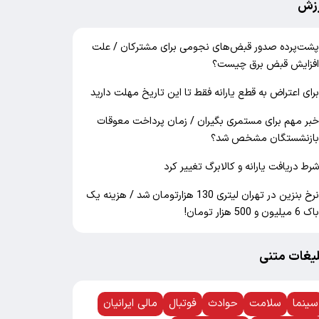
زش
شت‌پرده صدور قبض‌های نجومی برای مشترکان / علت
فزایش قبض برق چیست؟
رای اعتراض به قطع یارانه فقط تا این تاریخ مهلت دارید
بر مهم برای مستمری بگیران / زمان پرداخت معوقات
ازنشستگان مشخص شد؟
رط دریافت یارانه و کالابرگ تغییر کرد
نرخ بنزین در تهران لیتری 130 هزارتومان شد / هزینه یک
اک 6 میلیون و 500 هزار تومان!
لیغات متنی
سینما
سلامت
حوادث
فوتبال
مالی ایرانیان