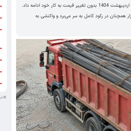
اقتصاد ۱۰۰- بازار میلگرد در روز چهارشنبه 17 اردیبهشت 1404 بدون تغییر قیمت به کار خود ادامه داد.
ر
●
ار همچنان در رکود کامل به سر می‌برد و واکنشی به
و
●
و
●
ز
ف
●
ا
●
د
●
د
●
تب