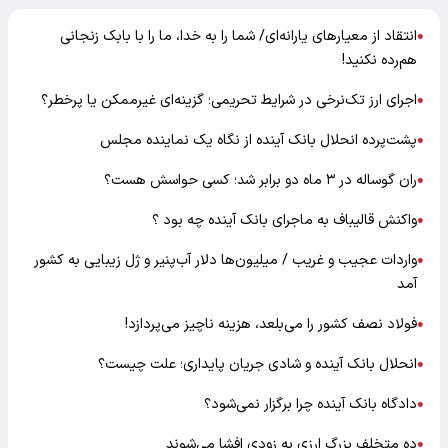
انتقاد از معیارهای یارانه‌ای/ شما را به خدا، ما را با بابک زنجانی
●
هم‌رده نکنید!
اجرای ارز تک‌نرخی در شرایط تحریمی؛ گزینه‌ای غیرممکن یا پرخطر؟
●
پشت‌پرده انحلال بانک آینده از نگاه یک نماینده مجلس
●
ران گوساله در ۳ ماه دو برابر شد؛ کسی حواسش هست؟
●
واکنش قالیباف به ماجرای بانک آینده چه بود ؟
●
واردات عجیب و غریب / میلیون‌ها دلار آب‌پنیر و ژل زیبایی به کشور
●
آمد
فولاد نصف کشور را می‌بلعد، هزینه ناچیز می‌پردازد!
●
انحلال بانک آینده و شادی جریان پایداری؛ علت چیست؟
●
دادگاه بانک آینده چرا برگزار نمی‌شود؟
●
ده متخلف بزرگ ارزی به زودی افشا می‌شوند
●