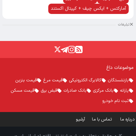
آمارکتس + ایکس چیف + کپیتال اکستند
تبلیغات
موضوعات داغ
بازنشستگان
کالابرگ الکترونیکی
قیمت مرغ
قیمت بنزین
یارانه
بانک مرکزی
بانک صادرات
قبض برق
قیمت مسکن
ثبت نام خودرو
درباره ما
تماس با ما
آرشیو