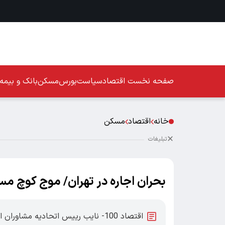
صفحه نخست
اقتصاد
سیاست
بورس
مسکن
بانک و بیمه
خانه
اقتصاد
مسکن
تبلیغات
بحران اجاره در تهران/ موج کوچ مس
اقتصاد 100- نایب رییس اتحادیه مشا