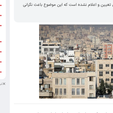
 تعیین و اعلام نشده است که این موضوع باعث نگرانی
ر
●
و
●
و
●
ز
ف
●
ا
●
د
●
د
●
تب