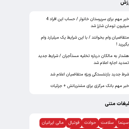
زش
خبر مهم برای سرپرستان خانوار / حساب این افراد 4
یلیون تومان شارژ شد
تقاضیان وام بخوانند / با این شرایط یک میلیارد وام
گیرید !
شدار به مالکان درباره تخلیه مستأجران / شرایط جدید
مدید اجاره اعلام شد
رط جدید بازنشستگی ویژه متقاضیان اعلام شد
بر مهم بانک مرکزی برای مشتریانش + جزئیات
لیغات متنی
سینما
سلامت
حوادث
فوتبال
مالی ایرانیان