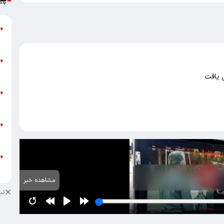
گ
●
ق
ت
●
م
ن
●
ص
ط
●
ک
ط
●
ک
مشاهده خبر
تب