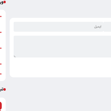
ور
●
م
م
●
ب
ه
●
ت
ش
●
خ
●
تب