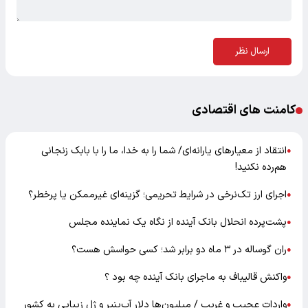
ارسال نظر
کامنت های اقتصادی
انتقاد از معیارهای یارانه‌ای/ شما را به خدا، ما را با بابک زنجانی
●
هم‌رده نکنید!
اجرای ارز تک‌نرخی در شرایط تحریمی؛ گزینه‌ای غیرممکن یا پرخطر؟
●
پشت‌پرده انحلال بانک آینده از نگاه یک نماینده مجلس
●
ران گوساله در ۳ ماه دو برابر شد؛ کسی حواسش هست؟
●
واکنش قالیباف به ماجرای بانک آینده چه بود ؟
●
واردات عجیب و غریب / میلیون‌ها دلار آب‌پنیر و ژل زیبایی به کشور
●