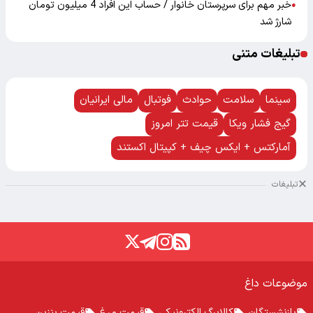
خبر مهم برای سرپرستان خانوار / حساب این افراد 4 میلیون تومان
●
شارژ شد
تبلیغات متنی
سینما
سلامت
حوادث
فوتبال
مالی ایرانیان
گیج فشار ویکا
قیمت تتر امروز
آمارکتس + ایکس چیف + کپیتال اکستند
تبلیغات
موضوعات داغ
بازنشستگان
کالابرگ الکترونیکی
قیمت مرغ
قیمت بنزین