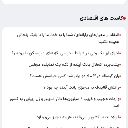
کامنت های اقتصادی
انتقاد از معیارهای یارانه‌ای/ شما را به خدا، ما را با بابک زنجانی
●
هم‌رده نکنید!
اجرای ارز تک‌نرخی در شرایط تحریمی؛ گزینه‌ای غیرممکن یا پرخطر؟
●
پشت‌پرده انحلال بانک آینده از نگاه یک نماینده مجلس
●
ران گوساله در ۳ ماه دو برابر شد؛ کسی حواسش هست؟
●
واکنش قالیباف به ماجرای بانک آینده چه بود ؟
●
واردات عجیب و غریب / میلیون‌ها دلار آب‌پنیر و ژل زیبایی به کشور
●
آمد
فولاد نصف کشور را می‌بلعد، هزینه ناچیز می‌پردازد!
●