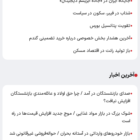
جایگاه ایران در «جاده ابریشم دیجیتال»
●
شتاب در فیبر، سکون در سیاست
●
تقویت پتانسیل بورس
●
آخرین هشدار بخش خصوصی درباره خرید تضمینی گندم
●
باز تولید رانت در اقتصاد مسکن
●
آخرین اخبار
صدای بازنشستگان در آمد / چرا حق اولاد و عائله‌مندیِ بازنشستگان
●
افزایش نیافت؟
شوک بزرگ در بازار مواد غذایی / موج جدید افزایش قیمت‌ها در راه
●
است
بازار خودرو‌های وارداتی در آستانه بحران / حواله‌فروشی غیرقانونی شد
●