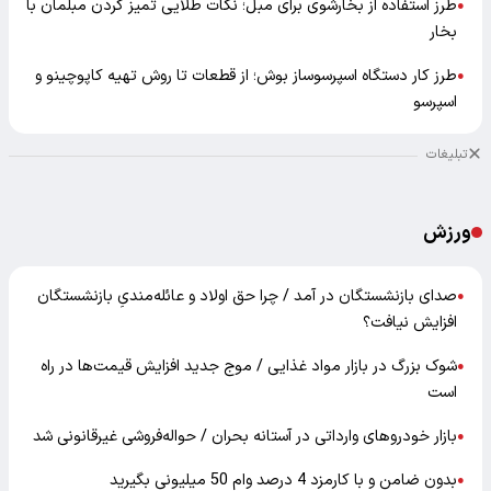
طرز استفاده از بخارشوی برای مبل؛ نکات طلایی تمیز کردن مبلمان با
●
بخار
طرز کار دستگاه اسپرسوساز بوش؛ از قطعات تا روش تهیه کاپوچینو و
●
اسپرسو
تبلیغات
ورزش
صدای بازنشستگان در آمد / چرا حق اولاد و عائله‌مندیِ بازنشستگان
●
افزایش نیافت؟
شوک بزرگ در بازار مواد غذایی / موج جدید افزایش قیمت‌ها در راه
●
است
بازار خودرو‌های وارداتی در آستانه بحران / حواله‌فروشی غیرقانونی شد
●
بدون ضامن و با کارمزد 4 درصد وام 50 میلیونی بگیرید
●