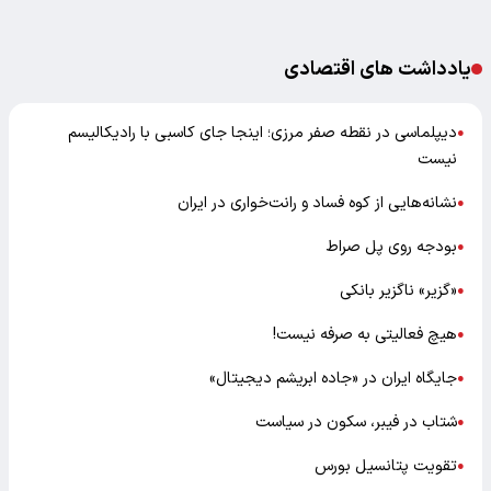
یادداشت های اقتصادی
دیپلماسی در نقطه صفر مرزی؛ اینجا جای کاسبی با رادیکالیسم
●
نیست
نشانه‌هایی از کوه فساد و رانت‌خواری در ایران
●
بودجه روی پل صراط
●
«گزیر» ناگزیر بانکی
●
هیچ فعالیتی به صرفه نیست!
●
جایگاه ایران در «جاده ابریشم دیجیتال»
●
شتاب در فیبر، سکون در سیاست
●
تقویت پتانسیل بورس
●
آخرین هشدار بخش خصوصی درباره خرید تضمینی گندم
●