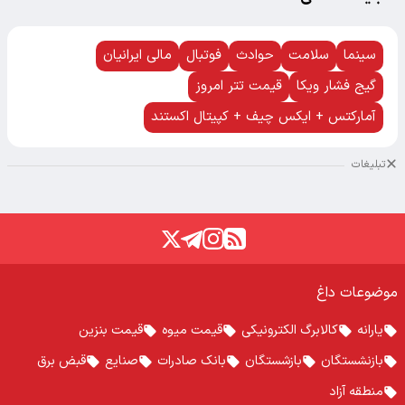
سینما
سلامت
حوادث
فوتبال
مالی ایرانیان
گیج فشار ویکا
قیمت تتر امروز
آمارکتس + ایکس چیف + کپیتال اکستند
تبلیغات
موضوعات داغ
یارانه
کالابرگ الکترونیکی
قیمت میوه
قیمت بنزین
بازنشستگان
بازشستگان
بانک صادرات
صنایع
قبض برق
منطقه آزاد
درباره ما
تماس با ما
آرشیو