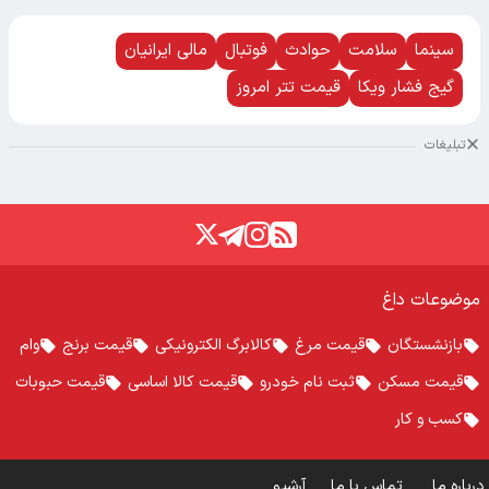
سینما
سلامت
حوادث
فوتبال
مالی ایرانیان
گیج فشار ویکا
قیمت تتر امروز
تبلیغات
موضوعات داغ
بازنشستگان
قیمت مرغ
کالابرگ الکترونیکی
قیمت برنج
وام
قیمت مسکن
ثبت نام خودرو
قیمت کالا اساسی
قیمت حبوبات
کسب و کار
درباره ما
تماس با ما
آرشیو