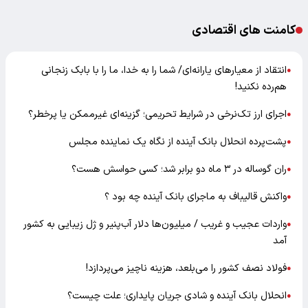
کامنت های اقتصادی
انتقاد از معیارهای یارانه‌ای/ شما را به خدا، ما را با بابک زنجانی
●
هم‌رده نکنید!
اجرای ارز تک‌نرخی در شرایط تحریمی؛ گزینه‌ای غیرممکن یا پرخطر؟
●
پشت‌پرده انحلال بانک آینده از نگاه یک نماینده مجلس
●
ران گوساله در ۳ ماه دو برابر شد؛ کسی حواسش هست؟
●
واکنش قالیباف به ماجرای بانک آینده چه بود ؟
●
واردات عجیب و غریب / میلیون‌ها دلار آب‌پنیر و ژل زیبایی به کشور
●
آمد
فولاد نصف کشور را می‌بلعد، هزینه ناچیز می‌پردازد!
●
انحلال بانک آینده و شادی جریان پایداری؛ علت چیست؟
●