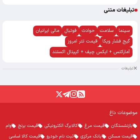
تبلیغات متنی
سینما
سلامت
حوادث
فوتبال
مالی ایرانیان
گیج فشار ویکا
قیمت تتر امروز
آمارکتس + ایکس چیف + کپیتال اکستند
تبلیغات
موضوعات داغ
بازنشستگان
قیمت مرغ
کالابرگ الکترونیکی
قیمت برنج
وام
قیمت مسکن
بانک مرکزی
ثبت نام خودرو
قیمت کالا اساسی