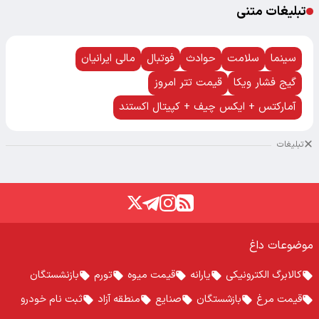
تبلیغات متنی
سینما
سلامت
حوادث
فوتبال
مالی ایرانیان
گیج فشار ویکا
قیمت تتر امروز
آمارکتس + ایکس چیف + کپیتال اکستند
تبلیغات
موضوعات داغ
کالابرگ الکترونیکی
یارانه
قیمت میوه
تورم
بازنشستگان
قیمت مرغ
بازشستگان
صنایع
منطقه آزاد
ثبت نام خودرو