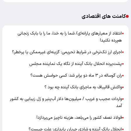
کامنت های اقتصادی
انتقاد از معیارهای یارانه‌ای/ شما را به خدا، ما را با بابک زنجانی
●
هم‌رده نکنید!
اجرای ارز تک‌نرخی در شرایط تحریمی؛ گزینه‌ای غیرممکن یا پرخطر؟
●
پشت‌پرده انحلال بانک آینده از نگاه یک نماینده مجلس
●
ران گوساله در ۳ ماه دو برابر شد؛ کسی حواسش هست؟
●
واکنش قالیباف به ماجرای بانک آینده چه بود ؟
●
واردات عجیب و غریب / میلیون‌ها دلار آب‌پنیر و ژل زیبایی به کشور
●
آمد
فولاد نصف کشور را می‌بلعد، هزینه ناچیز می‌پردازد!
●
انحلال بانک آینده و شادی جریان پایداری؛ علت چیست؟
●