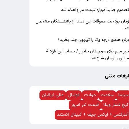
صمیم جدید درباره قیمت مرغ اعلام شد
مان پرداخت معوقات این دسته از بازنشستگان مشخص
د
رنج هندی درجه یک را کیلویی چند بخریم؟
خبر مهم برای سرپرستان خانوار / حساب این افراد 4
یلیون تومان شارژ شد
لیغات متنی
سینما
سلامت
حوادث
فوتبال
مالی ایرانیان
گیج فشار ویکا
قیمت تتر امروز
آمارکتس + ایکس چیف + کپیتال اکستند