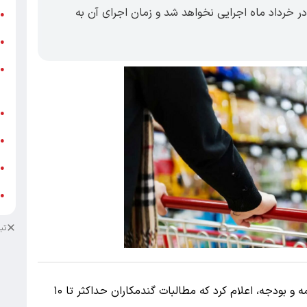
در خرداد ماه اجرایی نخواهد شد و زمان اجرای آن به
ر
●
و
●
و
●
ز
ف
●
ا
●
د
●
د
●
تب
حمید پورمحمدی، رئیس سازمان برنامه و بودجه، اعلام کرد که مطالبات گندمکاران حداکثر تا ۱۰