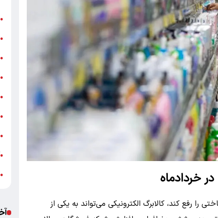
ن
●
ب
●
«
●
ه
●
ج
●
ش
●
ت
●
آ
●
ب
در خردادماه
●
تی را رفع کند، کالابرگ الکترونیکی می‌تواند به یکی از
آخ