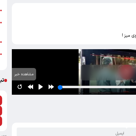
ت
●
ز
●
ش
ب
●
●
م
مشاهده خبر
تب