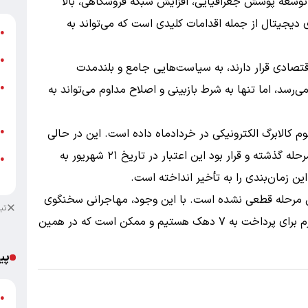
وسعه پوشش جغرافیایی، افزایش شبکه فروشگاهی، بالا
ای دیجیتال از جمله اقدامات کلیدی است که می‌تواند به
ش
●
ت
●
صادی قرار دارند، به سیاست‌هایی جامع و بلندمدت
ز
ی‌رسد، اما تنها به شرط بازبینی و اصلاح مداوم می‌تواند به
●
ش
ب
کالابرگ الکترونیکی در خردادماه داده است. این در حالی
●
است که بیش از ۲۰ روز از موعد اولیه پرداخت این مرحله گذشته و قرار بود این اعتبار در تاریخ ۲۱ شهریور به
●
م
ن زمان‌بندی را به تأخیر انداخته است.
 پرداخت این مرحله قطعی نشده است. با این وجود، مهاجرانی سخنگوی
تب
دولت اعلام کرده است که «در انتظار تأمین منابع لازم برای پرداخت به ۷ دهک هستیم و ممکن است که در همین
پی
گ
●