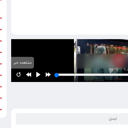
ر
ن
●
ب
●
«
●
ه
●
مشاهده خبر
ج
●
ش
●
ت
●
آ
●
ب
●