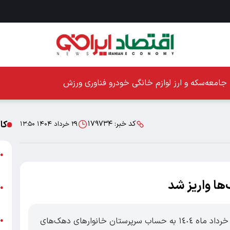
جامعه
سکه و ارز
لوازم خانگی
خودرو
فناوری
ورزش
کا
کد خبر:
۱۷۹۷۳۴
۲۹ خرداد ۱۴۰۴ ۱۳:۵۰
ا
●
ز
‌ها واریز شد
ا
●
پ
اقتصاد ۱۰۰-یارانه نقدی مرحله ۱۷۲ مربوط به خرداد ماه ١٤٠٤ به حساب سرپرستان خانوارهای دهک‌های
پ
●