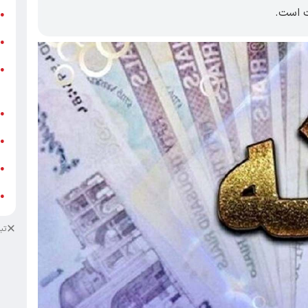
 است.‎
ر
●
و
●
و
●
ز
ف
●
ا
●
د
●
د
●
تب