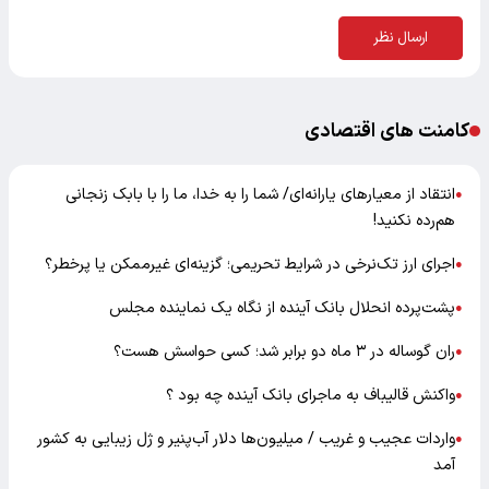
ارسال نظر
کامنت های اقتصادی
انتقاد از معیارهای یارانه‌ای/ شما را به خدا، ما را با بابک زنجانی
●
هم‌رده نکنید!
اجرای ارز تک‌نرخی در شرایط تحریمی؛ گزینه‌ای غیرممکن یا پرخطر؟
●
پشت‌پرده انحلال بانک آینده از نگاه یک نماینده مجلس
●
ران گوساله در ۳ ماه دو برابر شد؛ کسی حواسش هست؟
●
واکنش قالیباف به ماجرای بانک آینده چه بود ؟
●
واردات عجیب و غریب / میلیون‌ها دلار آب‌پنیر و ژل زیبایی به کشور
●
آمد