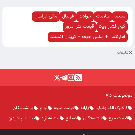
سینما
سلامت
حوادث
فوتبال
مالی ایرانیان
گیج فشار ویکا
قیمت تتر امروز
آمارکتس + ایکس چیف + کپیتال اکستند
تبلیغات
موضوعات داغ
کالابرگ الکترونیکی
یارانه
قیمت میوه
تورم
بازنشستگان
قیمت مرغ
بازشستگان
صنایع
منطقه آزاد
ثبت نام خودرو