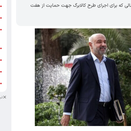
در حالی که برای اجرای طرح کالابرگ جهت حمایت از هفت
ر
●
و
●
و
●
ز
ف
●
ا
●
د
●
د
●
تب