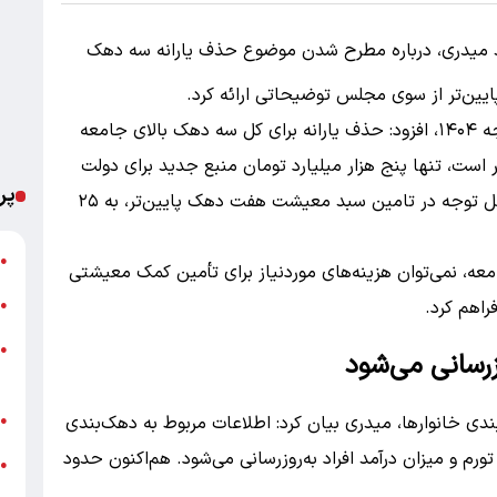
حمد میدری، درباره مطرح شدن موضوع حذف یارانه سه دهک
یین‌تر از سوی مجلس توضیحاتی ارائه کرد.
وی با اشاره به برنامه‌ریزی‌های موجود در قانون بودجه ۱۴۰۴، افزود: حذف یارانه برای کل سه دهک بالای جامعه
۱۰) که شامل حدود ۱۸ میلیون نفر است، تنها پنج هزار میلیارد تومان منبع جدید برای دولت
پر
ایجاد می‌کند. این در حالی است که برای افزایش قابل توجه در تامین سبد معیشت هفت دهک پایین‌تر، به ۲۵
ت
●
عه، نمی‌توان هزینه‌های موردنیاز برای تأمین کمک معیشتی
خ
فراهم کرد.
●
●
رسانی می‌شود
م
ش
ندی خانوارها، میدری بیان کرد: اطلاعات مربوط به دهک‌بندی
●
 و میزان درآمد افراد به‌روزرسانی می‌شود. هم‌اکنون حدود
●
ب