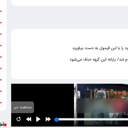
ن
●
ب
●
«
●
ه
●
را با این فرمول به دست بیاورید
ج
●
لام شد/ یارانه این گروه حذف می‌شود
ش
●
ت
●
آ
●
ب
●
مشاهده خبر
آخ