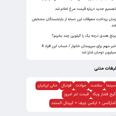
صمیم جدید درباره قیمت مرغ اعلام شد
مان پرداخت معوقات این دسته از بازنشستگان مشخص
د
رنج هندی درجه یک را کیلویی چند بخریم؟
خبر مهم برای سرپرستان خانوار / حساب این افراد 4
یلیون تومان شارژ شد
لیغات متنی
سینما
سلامت
حوادث
فوتبال
مالی ایرانیان
گیج فشار ویکا
قیمت تتر امروز
آمارکتس + ایکس چیف + کپیتال اکستند