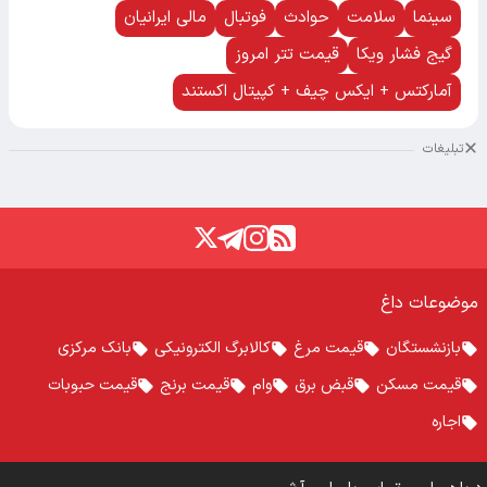
سینما
سلامت
حوادث
فوتبال
مالی ایرانیان
گیج فشار ویکا
قیمت تتر امروز
آمارکتس + ایکس چیف + کپیتال اکستند
تبلیغات
موضوعات داغ
بازنشستگان
قیمت مرغ
کالابرگ الکترونیکی
بانک مرکزی
قیمت مسکن
قبض برق
وام
قیمت برنج
قیمت حبوبات
اجاره