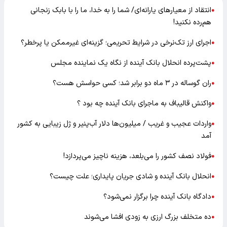
انتقاد از معیارهای یارانه‌ای/ شما را به خدا، ما را با بابک زنجانی
●
هم‌رده نکنید!
اجرای ارز تک‌نرخی در شرایط تحریمی؛ گزینه‌ای غیرممکن یا پرخطر؟
●
پشت‌پرده انحلال بانک آینده از نگاه یک نماینده مجلس
●
ران گوساله در ۳ ماه دو برابر شد؛ کسی حواسش هست؟
●
واکنش قالیباف به ماجرای بانک آینده چه بود ؟
●
واردات عجیب و غریب / میلیون‌ها دلار آب‌پنیر و ژل زیبایی به کشور
●
آمد
فولاد نصف کشور را می‌بلعد، هزینه ناچیز می‌پردازد!
●
انحلال بانک آینده و شادی جریان پایداری؛ علت چیست؟
●
دادگاه بانک آینده چرا برگزار نمی‌شود؟
●
ده متخلف بزرگ ارزی به زودی افشا می‌شوند
●