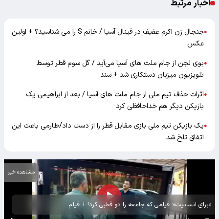
اخبار مرتبط
جنجال زن اکرم عفیف در فینال آسیا / خانم S را می شناسید؟ + اولین
●
عکس
بوی لجن از جام ملت های آسیا می‌آید / گل سوم قطر توسط
●
تلویزیون میزبان دستکاری شد + سند
اثرات حذف تیم ملی از جام ملت های آسیا / بعد از ابراهیمی یک
●
بازیکن دیگر هم خداحافظی کرد
یک بازیکن تیم ملی بازی مقابل قطر را از دست داد/طارمی باعث این
●
اتفاق تلخ شد
مشاهده خبر
«برای انسانیت»؛ فیلمی که جامعه را دو قطبی کرد! + فیلم