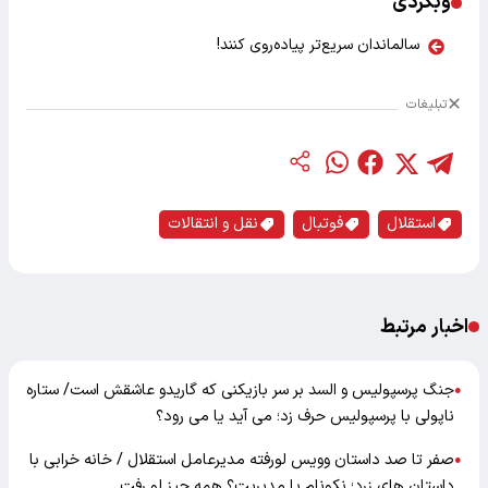
وبگردی
سالماندان سریع‌تر پیاده‌روی کنند!
تبلیغات
استقلال
فوتبال
نقل و انتقالات
اخبار مرتبط
جنگ پرسپولیس و السد بر سر بازیکنی که گاریدو عاشقش است/ ستاره
●
ناپولی با پرسپولیس حرف زد؛ می آید یا می رود؟
صفر تا صد داستان وویس لورفته مدیرعامل استقلال / خانه خرابی با
●
داستان های زرد؛ نکونام یا مدیریت؟ همه چیز لو رفت