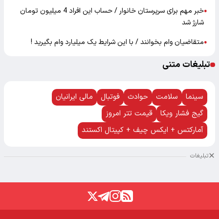
خبر مهم برای سرپرستان خانوار / حساب این افراد 4 میلیون تومان
●
شارژ شد
متقاضیان وام بخوانند / با این شرایط یک میلیارد وام بگیرید !
●
تبلیغات متنی
سینما
سلامت
حوادث
فوتبال
مالی ایرانیان
گیج فشار ویکا
قیمت تتر امروز
آمارکتس + ایکس چیف + کپیتال اکستند
تبلیغات