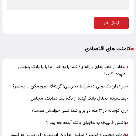
ارسال نظر
کامنت های اقتصادی
انتقاد از معیارهای یارانه‌ای/ شما را به خدا، ما را با بابک زنجانی
●
هم‌رده نکنید!
اجرای ارز تک‌نرخی در شرایط تحریمی؛ گزینه‌ای غیرممکن یا پرخطر؟
●
پشت‌پرده انحلال بانک آینده از نگاه یک نماینده مجلس
●
ران گوساله در ۳ ماه دو برابر شد؛ کسی حواسش هست؟
●
واکنش قالیباف به ماجرای بانک آینده چه بود ؟
●
واردات عجیب و غریب / میلیون‌ها دلار آب‌پنیر و ژل زیبایی به کشور
●