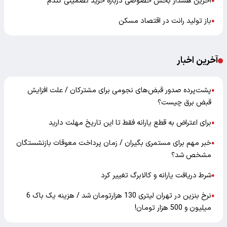
آخرین هشدار بخش خصوصی درباره خرید تضمینی گندم
●
باز تولید رانت در اقتصاد مسکن
●
آخرین اخبار
پشت‌پرده صدور قبض‌های نجومی برای مشترکان / علت افزایش
●
قبض برق چیست؟
برای اعتراض به قطع یارانه فقط تا این تاریخ مهلت دارید
●
خبر مهم برای مستمری بگیران / زمان پرداخت معوقات بازنشستگان
●
مشخص شد؟
شرط دریافت یارانه و کالابرگ تغییر کرد
●
نرخ بنزین در تهران لیتری 130 هزارتومان شد / هزینه یک باک 6
●
میلیون و 500 هزار تومان!