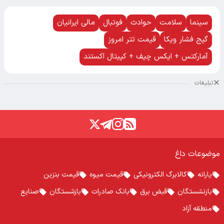
سینما
سلامت
حوادث
فوتبال
مالی ایرانیان
گیج فشار ویکا
قیمت تتر امروز
آمارکتس + ایکس چیف + کپیتال اکستند
تبلیغات
موضوعات داغ
یارانه
کالابرگ الکترونیکی
قیمت میوه
قیمت بنزین
بازنشستگان
قبض برق
بانک صادرات
بازشستگان
صنایع
منطقه آزاد