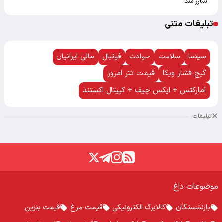
شارژ شد
تبلیغات متنی
سینما
سلامت
حوادث
فوتبال
مالی ایرانیان
گیج فشار ویکا
قیمت تتر امروز
آمارکتس + ایکس چیف + کپیتال اکستند
تبلیغات
موضوعات داغ
بازنشستگان
کالابرگ الکترونیکی
قیمت مرغ
قیمت بنزین