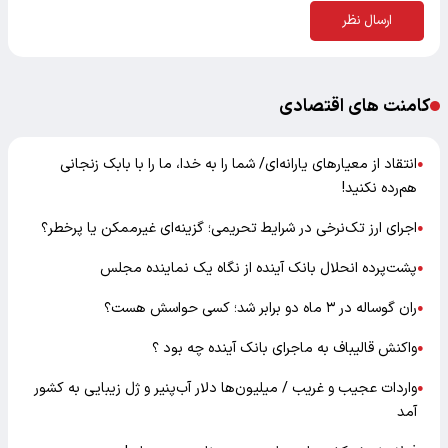
ارسال نظر
کامنت های اقتصادی
انتقاد از معیارهای یارانه‌ای/ شما را به خدا، ما را با بابک زنجانی
●
هم‌رده نکنید!
اجرای ارز تک‌نرخی در شرایط تحریمی؛ گزینه‌ای غیرممکن یا پرخطر؟
●
پشت‌پرده انحلال بانک آینده از نگاه یک نماینده مجلس
●
ران گوساله در ۳ ماه دو برابر شد؛ کسی حواسش هست؟
●
واکنش قالیباف به ماجرای بانک آینده چه بود ؟
●
واردات عجیب و غریب / میلیون‌ها دلار آب‌پنیر و ژل زیبایی به کشور
●
آمد