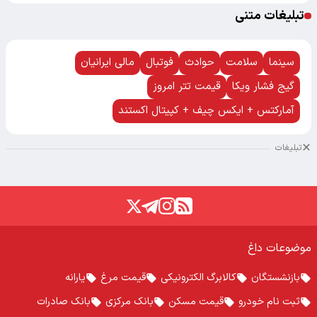
تبلیغات متنی
سینما
سلامت
حوادث
فوتبال
مالی ایرانیان
گیج فشار ویکا
قیمت تتر امروز
آمارکتس + ایکس چیف + کپیتال اکستند
تبلیغات
موضوعات داغ
بازنشستگان
کالابرگ الکترونیکی
قیمت مرغ
یارانه
ثبت نام خودرو
قیمت مسکن
بانک مرکزی
بانک صادرات