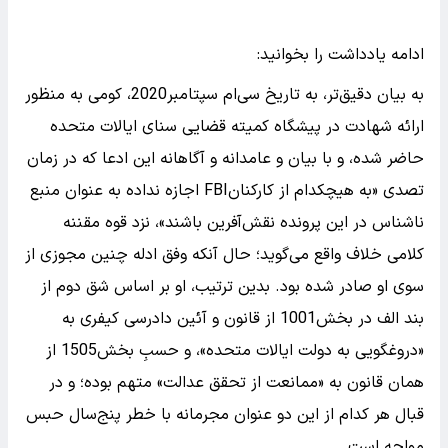
ادامه یادداشت را بخوانید:
به بیان دقیق‌تر، به تاریخ سی‌ام سپتامبر2020، کومی به منظور
ارائه شهادت در پیشگاه کمیته قضایی سنای ایالات متحده
حاضر شده، و با بیان و عامدانه و آگاهانه این ادعا که در زمان
تصدی «به هیچکدام از کارکنانFBI اجازه نداده به عنوان منبع
ناشناس در این پرونده نقش‌آفرین باشند»، نزد قوه مقننه
کلامی خلاف واقع می‌گوید؛ حال آنکه وفق ادله چنین مجوزی از
سوی او صادر شده بود. بدین ترتیب، او بر اساس شق دوم از
بند الف در بخش1001 از قانون و آئین دادرسی کیفری به
«دروغگویی به دولت ایالات متحده»، و حسبِ بخش1505 از
همان قانون به «ممانعت از تحقق عدالت» متهم بوده؛ و در
قبال هر کدام از این دو عنوان مجرمانه با خطر پنج‌سال حبس
مواجه است.