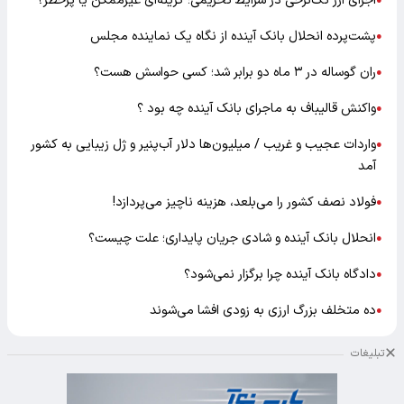
اجرای ارز تک‌نرخی در شرایط تحریمی؛ گزینه‌ای غیرممکن یا پرخطر؟
●
پشت‌پرده انحلال بانک آینده از نگاه یک نماینده مجلس
●
ران گوساله در ۳ ماه دو برابر شد؛ کسی حواسش هست؟
●
واکنش قالیباف به ماجرای بانک آینده چه بود ؟
●
واردات عجیب و غریب / میلیون‌ها دلار آب‌پنیر و ژل زیبایی به کشور
●
آمد
فولاد نصف کشور را می‌بلعد، هزینه ناچیز می‌پردازد!
●
انحلال بانک آینده و شادی جریان پایداری؛ علت چیست؟
●
دادگاه بانک آینده چرا برگزار نمی‌شود؟
●
ده متخلف بزرگ ارزی به زودی افشا می‌شوند
●
تبلیغات