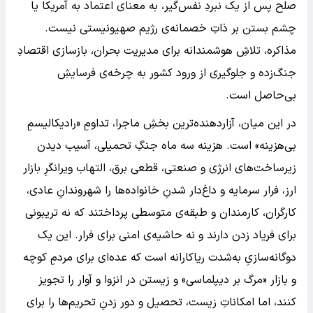
صلح پس از یک نبردِ نفس‌گیر، به معنای اعتماد به آمریکا یا
چشم بستن بر ذاتِ خصمانه‌ی رژیم صهیونیستی نیست.
مذاکره، تلاشِ هوشمندانه برای مدیریت بحران، بازسازی اقتصادِ
جنگ‌زده و جلوگیری از ورود کشور به چرخه‌ی فرسایشِ
بی‌حاصل است.
در این میان، آزاردهنده‌ترین بخشِ ماجرا، تداومِ «رادیکالیسمِ
بی‌هزینه» است. هزینه سه ماه جنگِ تحمیلی، آسیب دیدن
زیرساخت‌های انرژی و صنعتی، قطعی برق، التهاب ویرانگرِ بازار
ارز، فرار سرمایه و داغ‌دار شدنِ خانواده‌ها را شهروندانِ عادی،
کارگران، کارمندان و طبقه‌ی متوسطی پرداختند که نه تریبونی
برای فریاد زدن دارند و نه حاشیه‌ی امنی برای فرار. این یک
دوگانه‌سازیِ به‌شدت ریاکارانه است که عده‌ای برای مردمِ کوچه
و بازار «مرگ بر دیپلماسی» و زیستن در انزوا و آوار را تجویز
کنند، اما امکاناتِ زیست، تحصیل و دور زدنِ تحریم‌ها را برای