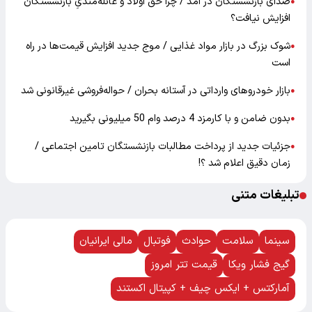
صدای بازنشستگان در آمد / چرا حق اولاد و عائله‌مندیِ بازنشستگان
●
افزایش نیافت؟
شوک بزرگ در بازار مواد غذایی / موج جدید افزایش قیمت‌ها در راه
●
است
بازار خودرو‌های وارداتی در آستانه بحران / حواله‌فروشی غیرقانونی شد
●
بدون ضامن و با کارمزد 4 درصد وام 50 میلیونی بگیرید
●
جزئیات جدید از پرداخت مطالبات بازنشستگان تامین اجتماعی /
●
زمان دقیق اعلام شد ؟!
تبلیغات متنی
سینما
سلامت
حوادث
فوتبال
مالی ایرانیان
گیج فشار ویکا
قیمت تتر امروز
آمارکتس + ایکس چیف + کپیتال اکستند