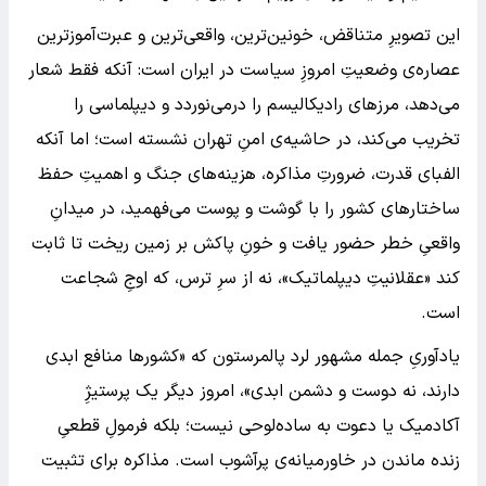
این تصویرِ متناقض، خونین‌ترین، واقعی‌ترین و عبرت‌آموزترین
عصاره‌ی وضعیتِ امروزِ سیاست در ایران است: آنکه فقط شعار
می‌دهد، مرزهای رادیکالیسم را درمی‌نوردد و دیپلماسی را
تخریب می‌کند، در حاشیه‌ی امنِ تهران نشسته است؛ اما آنکه
الفبای قدرت، ضرورتِ مذاکره، هزینه‌های جنگ و اهمیتِ حفظ
ساختارهای کشور را با گوشت و پوست می‌فهمید، در میدانِ
واقعیِ خطر حضور یافت و خونِ پاکش بر زمین ریخت تا ثابت
کند «عقلانیتِ دیپلماتیک»، نه از سرِ ترس، که اوجِ شجاعت
است.
یادآوریِ جمله مشهور لرد پالمرستون که «کشورها منافع ابدی
دارند، نه دوست و دشمن ابدی»، امروز دیگر یک پرستیژِ
آکادمیک یا دعوت به ساده‌لوحی نیست؛ بلکه فرمولِ قطعیِ
زنده ماندن در خاورمیانه‌ی پرآشوب است. مذاکره برای تثبیت