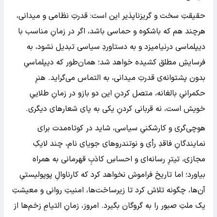
حقیقتِ سخت و گریزناپذیر این است: قدرتِ نظامی و میدانی،
هرچند هم که باشکوه و حماسی باشد، اگر در زمانِ مناسب با
دیپلماسی درنیامیزد و به دستاوردِ سیاسی تبدیل نشود، به
فرسایشِ مطلق کشیده خواهد شد؛ همان‌طور که دیپلماسیِ
بدون پشتوانه‌ی قدرتِ میدانی، به التماس می‌گراید. هنرِ
حکمرانیِ بالغانه، متصل کردنِ این دو بازو در زمانِ طلاییِ
خویش است، نه قربانی کردنِ یکی به پای شعارهای دیگری.
هوچی‌گری و کارشکنیِ سیاسی، شاید در کوتاه‌مدت برای
نمایندگانِ فاقدِ رأی و نوتندروهای جویای نام، چند لایکِ
مجازی، تیترِ رسانه‌ای و احساسِ کاذبِ قهرمانی به همراه
بیاورد؛ اما تاریخ فراموش نخواهد کرد که کارناوالِ پوپولیستیِ
آن‌ها، چگونه تلاش کرد تا زیرساخت‌ها، امنیتِ روانی و معیشتِ
یک ملتِ صبور را به گروگان بگیرد. امروز، زمانِ التیامِ زخم‌ها از