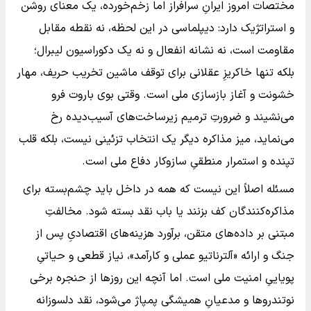
مختصات امروز ایرانِ سرافراز اما زخم‌خورده، یک معنای روشن
و استراتژیک دارد: دیپلماسی در این لحظه، نه نقطه مقابل
مقاومت است، نه نشانه انفعال و نه یک دکوراسیون لیبرال؛
بلکه تنها خاکریزِ عقلانی برای توقف ماشین تخریب حریف، مهار
خشونت و آغاز بازسازی ملی است. وقتی بوی باروت فرو
می‌نشیند و ضرورتِ ترمیم زیرساخت‌های آسیب‌دیده رخ
می‌نماید، میز مذاکره دیگر یک انتخاب تزئینی نیست، بلکه قلب
تپنده و استمرار منطقیِ سازوکار دفاع ملی است.
مسئله اصلاً این نیست که همه در داخل باید چشم‌بسته برای
مذاکره‌کنندگان کف بزنند یا باب نقد بسته شود. مخالفتِ
مبتنی بر داده‌های متقن، برآورد هزینه‌های اقتصادیِ پس از
جنگ و ارائه «آلترناتیو عملی و کارآمد»، نیاز قطعی و حیاتیِ
پویاییِ امنیت ملی است. اما آنچه این روزها از حنجره برخی
نوتندروها و مدعیانِ همیشگی پمپاژ می‌شود، نقد دلسوزانه