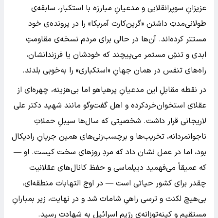
عزیزانِ سوپرانقلابی و مدعیانِ مبارزه با استکبار، سابقه‌ی
طولانی‌مدتِ داشتن «گرین‌کارت آمریکا» را در پرونده‌ی خود
مستتر کرده‌اند. آن‌ها در حالی برای مردم نسخه‌ی مقاومتِ
ابدی و تنشِ مستمر می‌پیچند که خودشان یا فرزندانشان،
راه‌های تنفس در همان جهانِ «استکباری» را به‌خوبی بلدند.
در نقطه مقابلِ این مدعیانِ پرهیاهو اما بی‌هزینه، چهره‌ای از
عقلای استخوان‌خردکرده و اهل گفت‌وگو مانند شهید دکتر علی
لاریجانی قرار داشت. شخصیتی که سال‌ها سیبلِ حملاتِ
ناجوانمردانه، تخریب‌ها و برچسب‌زنی‌های همین جریانِ رادیکال
بود، اما در عمل نشان داد که مردِ روزهای سخت کیست. او —
که عمیقاً می‌فهمید دیپلماسی و حفظ کانال‌های عقلانیت
چقدر برای کشور حیاتی است — در اوج التهابات منطقه‌ای،
بی‌هیچ لکنت و ترسی راهیِ شامات شد و در نهایت، زیر بمبارانِ
مستقیم و کینه‌توزانه‌ی رژیم اسرائیل به شهادت رسید.