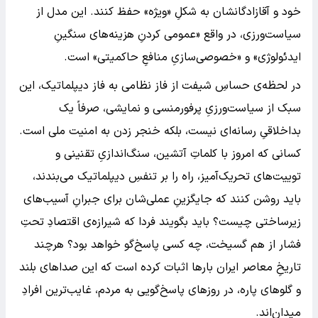
خود و آقازادگانشان به شکلِ «ویژه» حفظ کنند. این مدل از
سیاست‌ورزی، در واقع «عمومی کردنِ هزینه‌های سنگینِ
ایدئولوژی» و «خصوصی‌سازیِ منافعِ حاکمیتی» است.
در لحظه‌ی حساسِ شیفت از فاز نظامی به فاز دیپلماتیک، این
سبک از سیاست‌ورزیِ پرفورمنسی و نمایشی، صرفاً یک
بداخلاقیِ رسانه‌ای نیست، بلکه خنجر زدن به امنیت ملی است.
کسانی که امروز با کلماتِ آتشین، سنگ‌اندازیِ تقنینی و
توییت‌های تحریک‌آمیز، راه را بر تنفسِ دیپلماتیک می‌بندند،
باید روشن کنند که جایگزینِ عملی‌شان برای جبرانِ آسیب‌های
زیرساختی چیست؟ باید بگویند فردا که شیرازه‌ی اقتصادِ تحتِ
فشار از هم گسیخت، چه کسی پاسخ‌گو خواهد بود؟ هرچند
تاریخِ معاصر ایران بارها اثبات کرده است که این صداهای بلند
و گلوهای پاره، در روزهای پاسخ‌گویی به مردم، غایب‌ترین افرادِ
میدان‌اند.