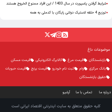
شرایط گرفتن پاسپورت در سال 1403 / این افراد ممنوع الخروج هستند
●
توزیع 4 حلقه لاستیک دولتی رایگان با کدملی به همه
●
موضوعات داغ
بازنشستگان
قیمت مرغ
کالابرگ الکترونیکی
قیمت مسکن
بانک مرکزی
وام
ثبت نام خودرو
قیمت برنج
قیمت حبوبات
حقوق بازنشستگان
درباره ما
تماس با ما
آرشیو
کلیه حقوق متعلق به سایت اینترنتی اقتصاد ایرانی است