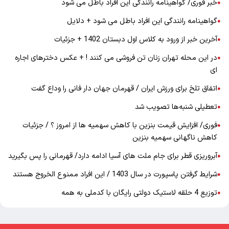
خبر فوری/ گواهینامه رانندگی این افراد باطل می شود
●
گواهینامه رانندگی این افراد باطل می شود + دلایل
●
آخرین خبر از ورود به کلاس اول دبستان 1402 + جزئیات
●
در این محله تهران زنان تن فروشی می کنند ! + عکس دخترهای اجاره
●
ای
اتفاق تلخ برای ورزش ایران / قهرمان جهان دار فانی را وداع گفت
●
تعطیلی شنبه‌ها تصویب شد
●
فوری/ افزایش قیمت بنزین با کاهش سهمیه ها از امروز ؟ / جزئیات
●
کاهش ناگهانی سهمیه بنزین
آبروریزی قطر برای جام ملت های آسیا ادامه دارد/ قهرمانی را پس بگیرید
●
شرایط گرفتن پاسپورت در سال 1403 / این افراد ممنوع الخروج هستند
●
توزیع 4 حلقه لاستیک دولتی رایگان با کدملی به همه
●