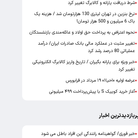
شرط دریافت یارانه و کالابرگ تغییر کرد
●
نرخ بنزین در تهران لیتری 130 هزارتومان شد / هزینه یک
●
باک 6 میلیون و 500 هزار تومان!
نحوه اعتراض به پرداخت حق اولاد و عائله‌مندی بازنشستگان
●
تغییر مثبت در عملکرد مالی بانک صادرات ایران/ درآمد
●
عملیاتی 80 درصد رشد کرد
خبر ویژه برای یارانه بگیران / تاریخ واریز کالابرگ الکترونیکی
●
تغییر کرد
عرضه اولیه «احیا۱» ۱۹ مرداد در فرابورس
●
آغاز خرید کوییک S با پیش‌پرداخت ۴۹۹ میلیونی
●
ربازدیدترین اخبار
خبر فوری/ گواهینامه رانندگی این افراد باطل می شود
●