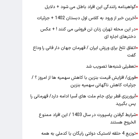
گواهینامه رانندگی این افراد باطل می شود + دلایل
●
آخرین خبر از ورود به کلاس اول دبستان 1402 + جزئیات
●
در این محله تهران زنان تن فروشی می کنند ! + عکس
●
دخترهای اجاره ای
اتفاق تلخ برای ورزش ایران / قهرمان جهان دار فانی را وداع
●
گفت
تعطیلی شنبه‌ها تصویب شد
●
فوری/ افزایش قیمت بنزین با کاهش سهمیه ها از امروز ؟ /
●
جزئیات کاهش ناگهانی سهمیه بنزین
آبروریزی قطر برای جام ملت های آسیا ادامه دارد/ قهرمانی را
●
پس بگیرید
شرایط گرفتن پاسپورت در سال 1403 / این افراد ممنوع
●
الخروج هستند
توزیع 4 حلقه لاستیک دولتی رایگان با کدملی به همه
●