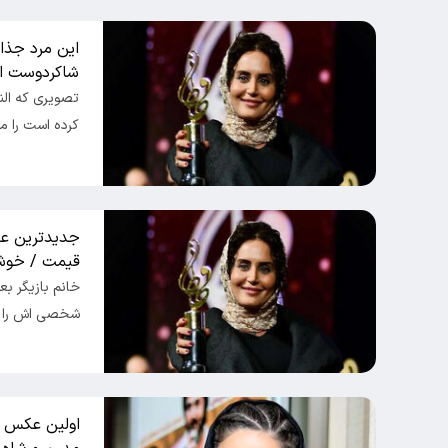
این مرد جذا
شاکردوست است + عکس 
تصویری که النا
کرده است را م
جدیدترین عک
قیمت / خوشگ
خانم بازیگر بع
شخصی اش را بر
اولین عکس ها