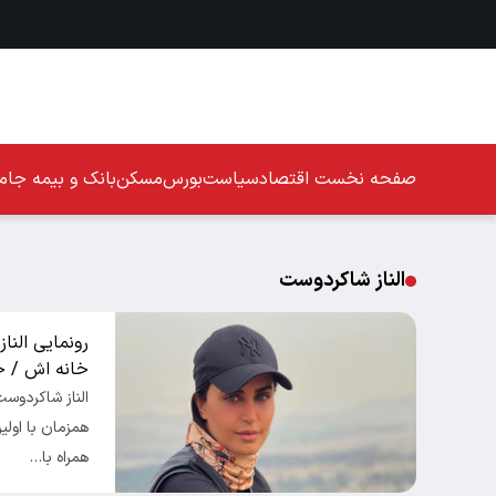
صفحه نخست
اقتصاد
سیاست
بورس
مسکن
بانک و بیمه
جامع
الناز شاکردوست
رونمایی النا
خانه اش / خا
الناز شاکردوس
همزمان با اول
همراه با…