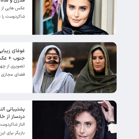
مدرن و شاه 
عکس هایی از دک
شاکردوست را م
غوغای زیبایی
جنوب + عکس 
تصویری از چهره
فضای مجازی م
پشتیبانی ال
دردساز از خان
الناز شاکردوست
بازیگر برای ا