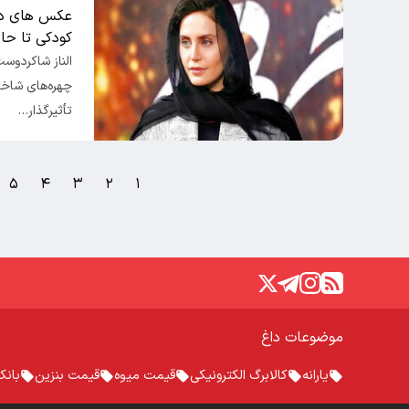
عکس های دیدن
کودکی تا حال
الناز شاکردوست
چهره‌های شاخص
تأثیرگذار…
۵
۴
۳
۲
۱
موضوعات داغ
یارانه
کالابرگ الکترونیکی
قیمت میوه
قیمت بنزین
بانک