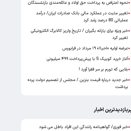
نحوه اعتراض به پرداخت حق اولاد و عائله‌مندی بازنشستگان
●
تغییر مثبت در عملکرد مالی بانک صادرات ایران/ درآمد
●
عملیاتی 80 درصد رشد کرد
خبر ویژه برای یارانه بگیران / تاریخ واریز کالابرگ الکترونیکی
●
تغییر کرد
عرضه اولیه «احیا۱» ۱۹ مرداد در فرابورس
●
آغاز خرید کوییک S با پیش‌پرداخت ۴۹۹ میلیونی
●
بلایی که تورم بر سر فقرا آورد !
●
خبر جدید درباره قیمت بنزین / مجلس از تصمیم دولت پرده
●
برداشت
ربازدیدترین اخبار
خبر فوری/ گواهینامه رانندگی این افراد باطل می شود
●