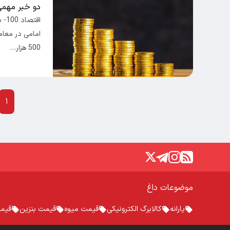
دو خبر مهمی 
اقت
500 هزار…
۱
موضوعات داغ
یارانه
کالابرگ الکترونیکی
قیمت میوه
قیمت بنزین
قیم