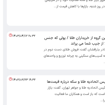
صاد 100- امروز بازار طلا و سکه فعالیت خود را در شرایطی
در روز شنبه، بازارها با کاهش قیمت از…
۱۴۰۳/۰۴/۱۲ ۲۰:۳۲
 گروه از خریداران طلا / پولی که جنس
از جیب شما می پراند
صاد 100- نادر بذرافشان گفت: فروش طلای دست دوم در
 آسیب‌های سنگینی به چرخه توزیع و واحدهای
۱۴۰۳/۰۳/۲۳ ۱۹:۳۲
س اتحادیه طلا و سکه درباره قیمت‌ها
صاد 100- رئیس اتحادیه طلا و جواهر تهران، گفت: بازار
ست که باز است و همکاران ما فعالیت
ا…