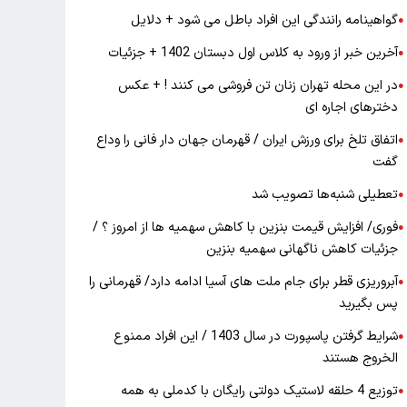
گواهینامه رانندگی این افراد باطل می شود + دلایل
●
آخرین خبر از ورود به کلاس اول دبستان 1402 + جزئیات
●
در این محله تهران زنان تن فروشی می کنند ! + عکس
●
دخترهای اجاره ای
اتفاق تلخ برای ورزش ایران / قهرمان جهان دار فانی را وداع
●
گفت
تعطیلی شنبه‌ها تصویب شد
●
فوری/ افزایش قیمت بنزین با کاهش سهمیه ها از امروز ؟ /
●
جزئیات کاهش ناگهانی سهمیه بنزین
آبروریزی قطر برای جام ملت های آسیا ادامه دارد/ قهرمانی را
●
پس بگیرید
شرایط گرفتن پاسپورت در سال 1403 / این افراد ممنوع
●
الخروج هستند
توزیع 4 حلقه لاستیک دولتی رایگان با کدملی به همه
●