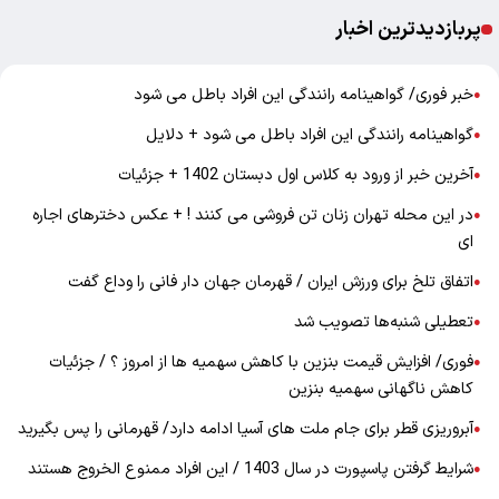
پربازدیدترین اخبار
خبر فوری/ گواهینامه رانندگی این افراد باطل می شود
●
گواهینامه رانندگی این افراد باطل می شود + دلایل
●
آخرین خبر از ورود به کلاس اول دبستان 1402 + جزئیات
●
در این محله تهران زنان تن فروشی می کنند ! + عکس دخترهای اجاره
●
ای
اتفاق تلخ برای ورزش ایران / قهرمان جهان دار فانی را وداع گفت
●
تعطیلی شنبه‌ها تصویب شد
●
فوری/ افزایش قیمت بنزین با کاهش سهمیه ها از امروز ؟ / جزئیات
●
کاهش ناگهانی سهمیه بنزین
آبروریزی قطر برای جام ملت های آسیا ادامه دارد/ قهرمانی را پس بگیرید
●
شرایط گرفتن پاسپورت در سال 1403 / این افراد ممنوع الخروج هستند
●