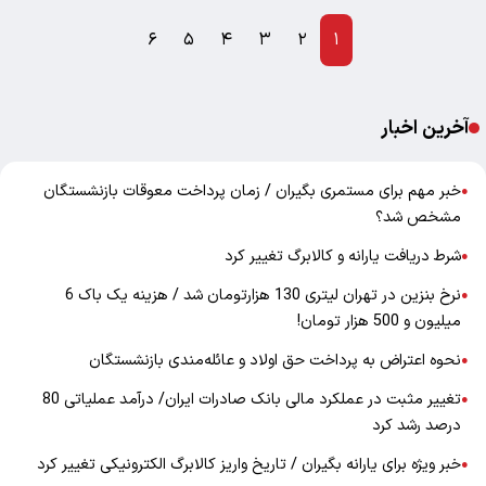
۶
۵
۴
۳
۲
۱
آخرین اخبار
خبر مهم برای مستمری بگیران / زمان پرداخت معوقات بازنشستگان
●
مشخص شد؟
شرط دریافت یارانه و کالابرگ تغییر کرد
●
نرخ بنزین در تهران لیتری 130 هزارتومان شد / هزینه یک باک 6
●
میلیون و 500 هزار تومان!
نحوه اعتراض به پرداخت حق اولاد و عائله‌مندی بازنشستگان
●
تغییر مثبت در عملکرد مالی بانک صادرات ایران/ درآمد عملیاتی 80
●
درصد رشد کرد
خبر ویژه برای یارانه بگیران / تاریخ واریز کالابرگ الکترونیکی تغییر کرد
●