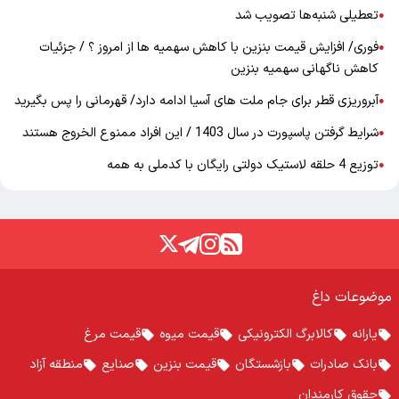
تعطیلی شنبه‌ها تصویب شد
●
فوری/ افزایش قیمت بنزین با کاهش سهمیه ها از امروز ؟ / جزئیات
●
کاهش ناگهانی سهمیه بنزین
آبروریزی قطر برای جام ملت های آسیا ادامه دارد/ قهرمانی را پس بگیرید
●
شرایط گرفتن پاسپورت در سال 1403 / این افراد ممنوع الخروج هستند
●
توزیع 4 حلقه لاستیک دولتی رایگان با کدملی به همه
●
موضوعات داغ
یارانه
کالابرگ الکترونیکی
قیمت میوه
قیمت مرغ
بانک صادرات
بازشستگان
قیمت بنزین
صنایع
منطقه آزاد
حقوق کارمندان