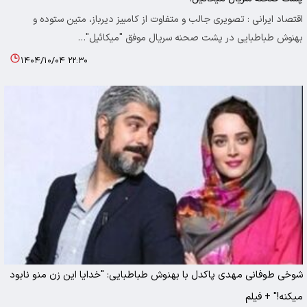
اقتصاد ایرانی : تصویری جالب و متفاوت از کامبیز دیرباز، متین ستوده و
بهنوش طباطبایی در پشت صحنه سریال موفق "میکائیل"…
۱۴۰۴/۱۰/۰۴ ۲۲:۳۰
شوخی طوفانی مهدی پاکدل با بهنوش طباطبایی: "خدایا این زن منو نابود
میکنه!" + فیلم