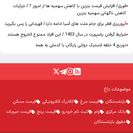
فوری/ افزایش قیمت بنزین با کاهش سهمیه ها از امروز ؟ / جزئیات
●
کاهش ناگهانی سهمیه بنزین
آبروریزی قطر برای جام ملت های آسیا ادامه دارد/ قهرمانی را پس بگیرید
●
شرایط گرفتن پاسپورت در سال 1403 / این افراد ممنوع الخروج هستند
●
توزیع 4 حلقه لاستیک دولتی رایگان با کدملی به همه
●
موضوعات داغ
بازنشستگان
قیمت مرغ
کالابرگ الکترونیکی
قیمت مسکن
بانک مرکزی
وام
ثبت نام خودرو
قیمت برنج
قیمت حبوبات
حقوق بازنشستگان