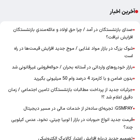
آخرین اخبار
صدای بازنشستگان در آمد / چرا حق اولاد و عائله‌مندیِ بازنشستگان
●
افزایش نیافت؟
شوک بزرگ در بازار مواد غذایی / موج جدید افزایش قیمت‌ها در راه
●
است
بازار خودرو‌های وارداتی در آستانه بحران / حواله‌فروشی غیرقانونی شد
●
بدون ضامن و با کارمزد 4 درصد وام 50 میلیونی بگیرید
●
جزئیات جدید از پرداخت مطالبات بازنشستگان تامین اجتماعی / زمان
●
دقیق اعلام شد ؟!
GSMPAY؛ تجربه‌ای ساده‌تر از خدمات مالی در مسیر دیجیتال
●
قیمت جدید انواع حبوبات در بازار | لوبیا چیتی، نخود، عدس کیلویی
●
چند؟
تصمیم جدید درباره افزایش اعتبار کالابرگ الکترونیکی
●