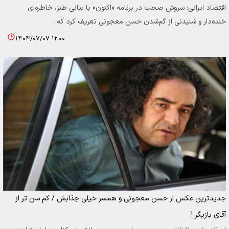
اقتصاد ایرانی: سروش صحت در برنامه «اکنون» با بیانی طنز، خاطره‌ای
خنده‌دار و شنیدنی از گم‌شدن حسن معجونی تعریف کرد که…
۱۴۰۴/۰۷/۰۷ ۱۲:۰۰
جدیدترین عکس از حسن معجونی و همسر خیلی جذابش / کم سن تر از
آقای بازیگر !