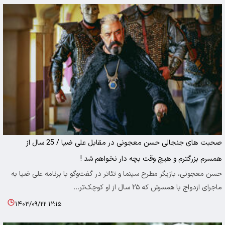
صحبت های جنجالی حسن معجونی در مقابل علی ضیا / 25 سال از
همسرم بزرگترم و هیچ وقت بچه دار نخواهم شد !
حسن معجونی، بازیگر مطرح سینما و تئاتر در گفت‌وگو با برنامه علی ضیا به
ماجرای ازدواج با همسرش که ۲۵ سال از او کوچک‌تر…
۱۴۰۳/۰۹/۲۲ ۱۲:۱۵